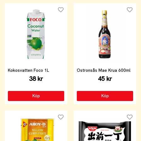
Kokosvatten Foco 1L
Ostronsås Mae Krua 600ml
38 kr
45 kr
Köp
Köp