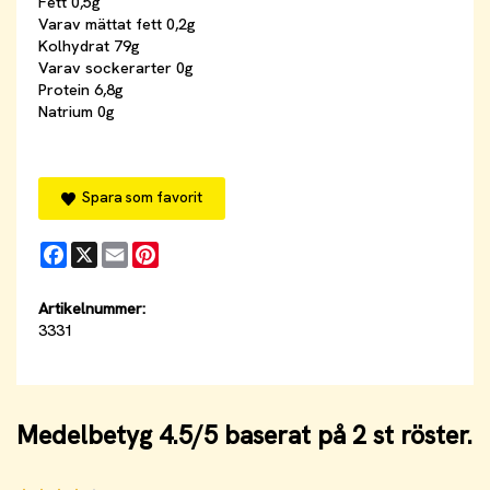
Fett 0,5g
Varav mättat fett 0,2g
Kolhydrat 79g
Varav sockerarter 0g
Protein 6,8g
Natrium 0g
Spara som favorit
Facebook
X
Email
Pinterest
Artikelnummer:
3331
Medelbetyg
4.5
/5 baserat på
2
st röster.