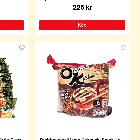
225 kr
Köp
Grön Curry
Snabbnudlar Mama Takoyaki Smak 4p