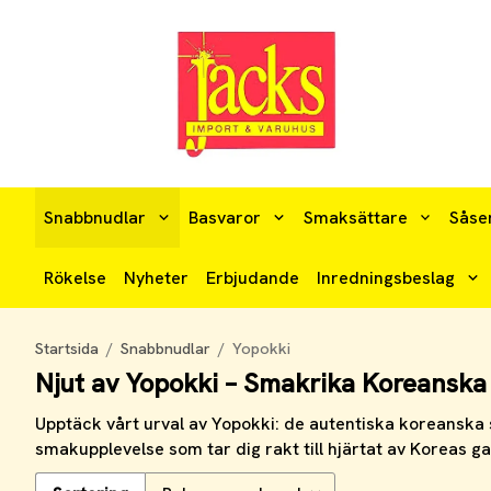
Snabbnudlar
Basvaror
Smaksättare
Såse
Rökelse
Nyheter
Erbjudande
Inredningsbeslag
Startsida
/
Snabbnudlar
/
Yopokki
Njut av Yopokki – Smakrika Koreansk
Upptäck vårt urval av Yopokki: de autentiska koreansk
smakupplevelse som tar dig rakt till hjärtat av Koreas g