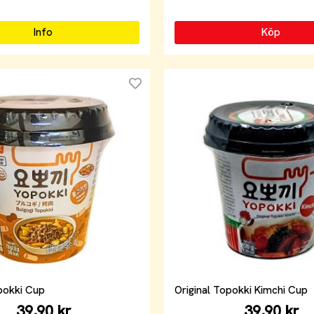
Info
Köp
pokki Cup
Original Topokki Kimchi Cup
39,90 kr
39,90 kr