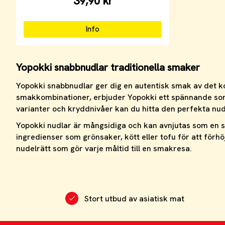
39,90 kr
Info
Yopokki snabbnudlar traditionella smaker
Yopokki snabbnudlar ger dig en autentisk smak av det k
smakkombinationer, erbjuder Yopokki ett spännande sort
varianter och kryddnivåer kan du hitta den perfekta nudeln 
Yopokki nudlar är mångsidiga och kan avnjutas som en sn
ingredienser som grönsaker, kött eller tofu för att förh
nudelrätt som gör varje måltid till en smakresa.
Stort utbud av asiatisk mat