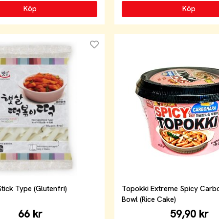
Köp
Köp
tick Type (Glutenfri)
Topokki Extreme Spicy Carbo
Bowl (Rice Cake)
66 kr
59,90 kr