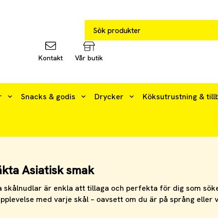
Kontakt
Vår butik
r
Snacks & godis
Drycker
Köksutrustning & till
äkta Asiatisk smak
kålnudlar är enkla att tillaga och perfekta för dig som sök
levelse med varje skål – oavsett om du är på språng eller vi