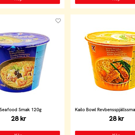
l Seafood Smak 120g
Kailo Bowl Revbensspjällssm
28 kr
28 kr