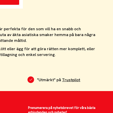
är perfekta för den som vill ha en snabb och
uta av äkta asiatiska smaker hemma på bara några
ättande måltid.
tt eller ägg för att göra rätten mer komplett, eller
illagning och enkel servering.
"Utmärkt" på
Trustpilot
Prenumerera på nyhetsbrevet för våra bästa
erbjudanden och nyheter!