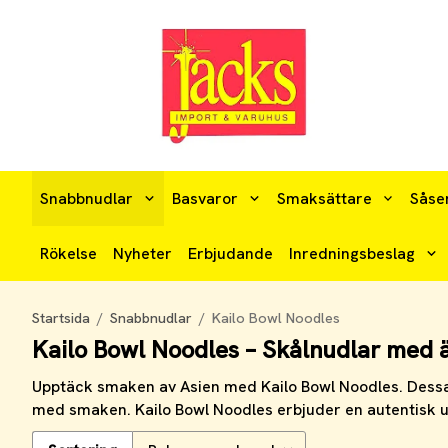
Snabbnudlar
Basvaror
Smaksättare
Såse
Rökelse
Nyheter
Erbjudande
Inredningsbeslag
Startsida
/
Snabbnudlar
/
Kailo Bowl Noodles
Kailo Bowl Noodles – Skålnudlar med 
Upptäck smaken av Asien med Kailo Bowl Noodles. Dessa s
med smaken. Kailo Bowl Noodles erbjuder en autentisk upp