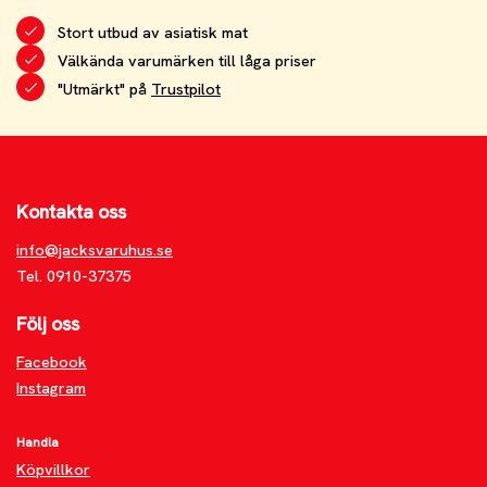
Stort utbud av asiatisk mat
Välkända varumärken till låga priser
"Utmärkt" på
Trustpilot
Kontakta oss
info@jacksvaruhus.se
Tel. 0910-37375
Följ oss
Facebook
Instagram
Handla
Köpvillkor