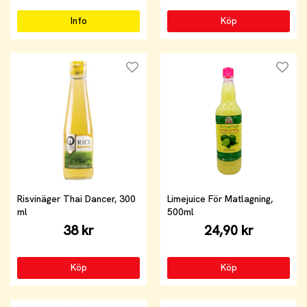
Info
Köp
Risvinäger Thai Dancer, 300
Limejuice För Matlagning,
ml
500ml
38 kr
24,90 kr
Köp
Köp