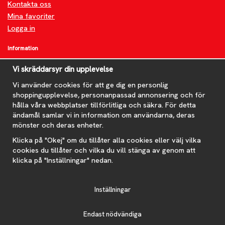
Kontakta oss
Mina favoriter
Logga in
Information
Om oss
Vi skräddarsyr din upplevelse
FAQ
Nyheter
Vi använder cookies för att ge dig en personlig
shoppingupplevelse, personanpassad annonsering och för
Nyhetsbrev
hålla våra webbplatser tillförlitliga och säkra. För detta
Om cookies
ändamål samlar vi in information om användarna, deras
mönster och deras enheter.
Prenumerera på nyhetsbrevet för våra bästa erbjudanden och
nyheter!
Klicka på "Okej" om du tillåter alla cookies eller välj vilka
E-
cookies du tillåter och vilka du vill stänga av genom att
postadress
klicka på "Inställningar" nedan.
De uppgifter du matar in kommer endast användas till våra nyhetsbrev.
Inställningar
Endast nödvändiga