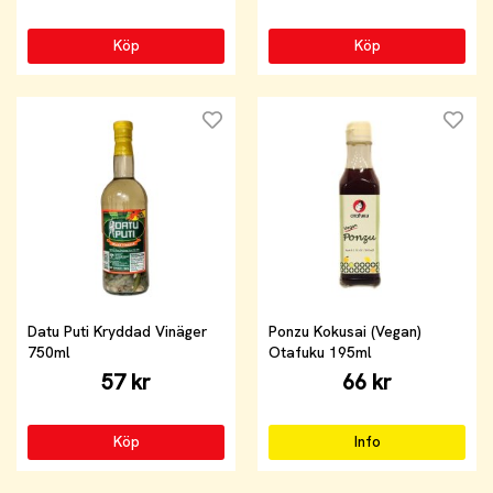
Köp
Köp
Datu Puti Kryddad Vinäger
Ponzu Kokusai (Vegan)
750ml
Otafuku 195ml
57 kr
66 kr
Köp
Info