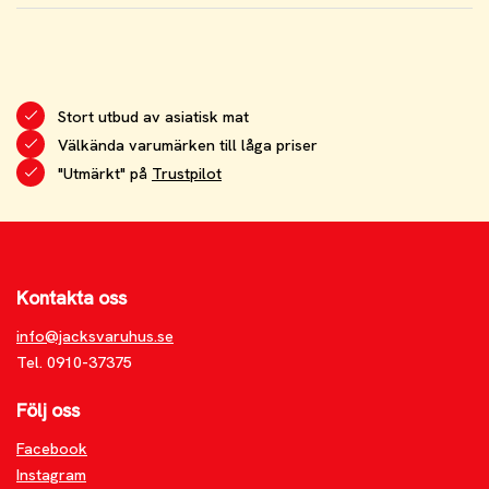
Stort utbud av asiatisk mat
Välkända varumärken till låga priser
"Utmärkt" på
Trustpilot
Kontakta oss
info@jacksvaruhus.se
Tel. 0910-37375
Följ oss
Facebook
Instagram