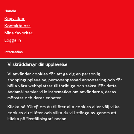
Handla
Köpvillkor
Kontakta oss
Mina favoriter
Logga in
Information
Om oss
Vi skräddarsyr din upplevelse
FAQ
Nyheter
Vi använder cookies för att ge dig en personlig
shoppingupplevelse, personanpassad annonsering och för
Nyhetsbrev
hålla våra webbplatser tillförlitliga och säkra. För detta
Om cookies
ändamål samlar vi in information om användarna, deras
mönster och deras enheter.
Prenumerera på nyhetsbrevet för våra bästa erbjudanden och
nyheter!
Klicka på "Okej" om du tillåter alla cookies eller välj vilka
E-
cookies du tillåter och vilka du vill stänga av genom att
postadress
klicka på "Inställningar" nedan.
De uppgifter du matar in kommer endast användas till våra nyhetsbrev.