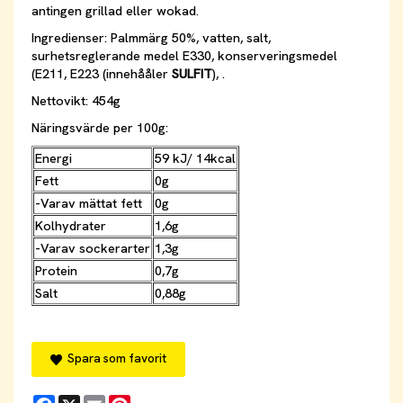
antingen grillad eller wokad.
Ingredienser: Palmmärg 50%, vatten, salt,
surhetsreglerande medel E330, konserveringsmedel
(E211, E223 (innehååler
SULFIT
), .
Nettovikt: 454g
Näringsvärde per 100g:
Energi
59 kJ/ 14kcal
Fett
0g
-Varav mättat fett
0g
Kolhydrater
1,6g
-Varav sockerarter
1,3g
Protein
0,7g
Salt
0,88g
Spara som favorit
Facebook
X
Email
Pinterest