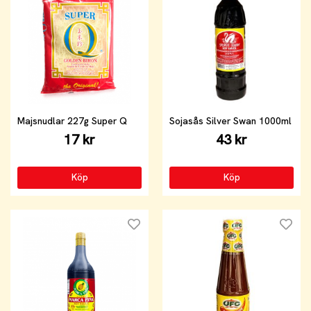
Majsnudlar 227g Super Q
Sojasås Silver Swan 1000ml
17 kr
43 kr
Köp
Köp