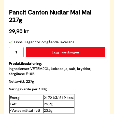
Pancit Canton Nudlar Mai Mai
227g
29,90 kr
Finns i lager för omgående leverans
Lägg i varukorgen
Produktbeskrivning:
Ingredienser:VETEMJÖL, kokosolja, salt, kryddor,
färgämne E102.
Nettovikt: 227g
Näringsvärde per 100g
Energi
2172 kJ/ 519 kcal
Fett
26,9g
-Varav mättat fett
23,3g