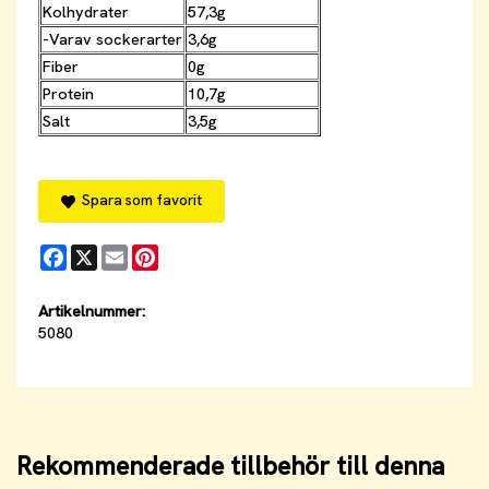
Kolhydrater
57,3g
-Varav sockerarter
3,6g
Fiber
0g
Protein
10,7g
Salt
3,5g
Spara som favorit
Facebook
X
Email
Pinterest
Artikelnummer:
5080
Rekommenderade tillbehör till denna