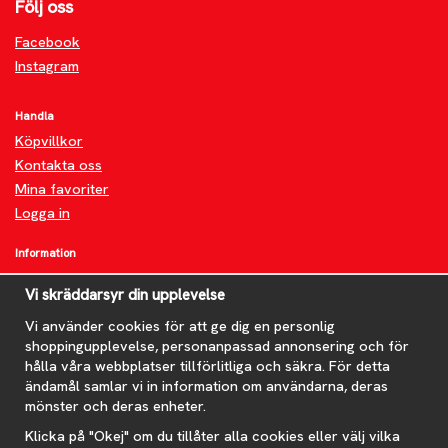
Följ oss
Facebook
Instagram
Handla
Köpvillkor
Kontakta oss
Mina favoriter
Logga in
Information
Om oss
Vi skräddarsyr din upplevelse
FAQ
Nyheter
Vi använder cookies för att ge dig en personlig
shoppingupplevelse, personanpassad annonsering och för
Nyhetsbrev
hålla våra webbplatser tillförlitliga och säkra. För detta
Om cookies
ändamål samlar vi in information om användarna, deras
mönster och deras enheter.
Prenumerera på nyhetsbrevet för våra bästa erbjudanden och
nyheter!
Klicka på "Okej" om du tillåter alla cookies eller välj vilka