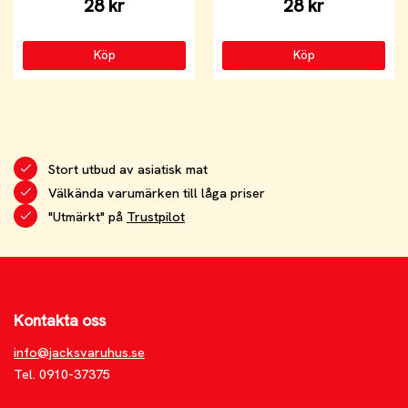
28 kr
28 kr
Köp
Köp
Stort utbud av asiatisk mat
Välkända varumärken till låga priser
"Utmärkt" på
Trustpilot
Kontakta oss
info@jacksvaruhus.se
Tel. 0910-37375