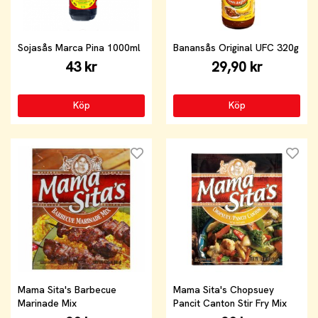
Sojasås Marca Pina 1000ml
Banansås Original UFC 320g
43 kr
29,90 kr
Köp
Köp
Mama Sita's Barbecue
Mama Sita's Chopsuey
Marinade Mix
Pancit Canton Stir Fry Mix