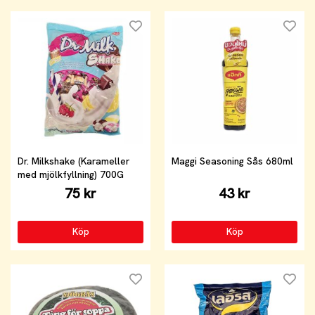
Dr. Milkshake (Karameller
Maggi Seasoning Sås 680ml
med mjölkfyllning) 700G
75 kr
43 kr
Köp
Köp