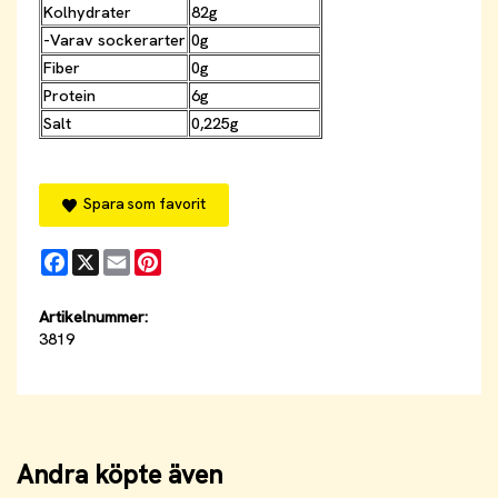
Kolhydrater
82g
-Varav sockerarter
0g
Fiber
0g
Protein
6g
Salt
0,225g
Spara som favorit
Facebook
X
Email
Pinterest
Artikelnummer:
3819
Andra köpte även