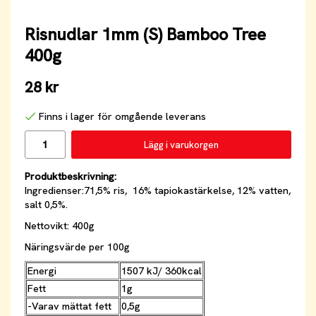
Risnudlar 1mm (S) Bamboo Tree
400g
28 kr
Finns i lager för omgående leverans
Lägg i varukorgen
Produktbeskrivning:
Ingredienser:71,5% ris, 16% tapiokastärkelse, 12% vatten,
salt 0,5%.
Nettovikt: 400g
Näringsvärde per 100g
Energi
1507 kJ/ 360kcal
Fett
1g
-Varav mättat fett
0,5g