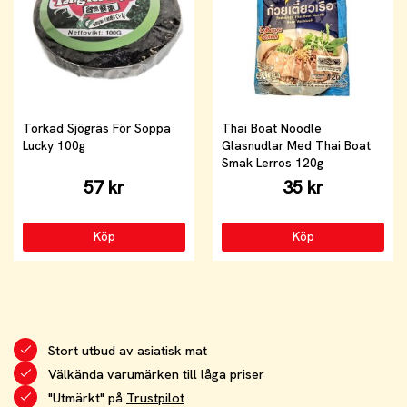
Torkad Sjögräs För Soppa
Thai Boat Noodle
Lucky 100g
Glasnudlar Med Thai Boat
Smak Lerros 120g
57 kr
35 kr
Köp
Köp
Stort utbud av asiatisk mat
Välkända varumärken till låga priser
"Utmärkt" på
Trustpilot