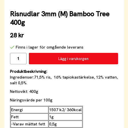
Risnudlar 3mm (M) Bamboo Tree
400g
28 kr
Finns i lager för omgående leverans
Lägg i varukorgen
Produktbeskrivning:
Ingredienser:71,5% ris, 16% tapiokastärkelse, 12% vatten,
salt 0,5%.
Nettovikt: 400g
Näringsvärde per 100g
Energi
1507 kJ/ 360kcal
Fett
1g
-Varav mättat fett
0,5g