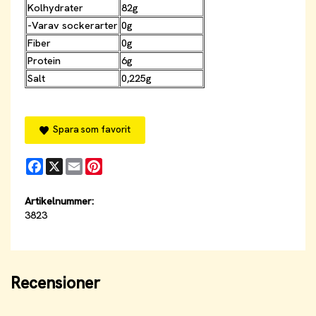
Kolhydrater
82g
-Varav sockerarter
0g
Fiber
0g
Protein
6g
Salt
0,225g
Spara som favorit
Facebook
X
Email
Pinterest
Artikelnummer:
3823
Recensioner