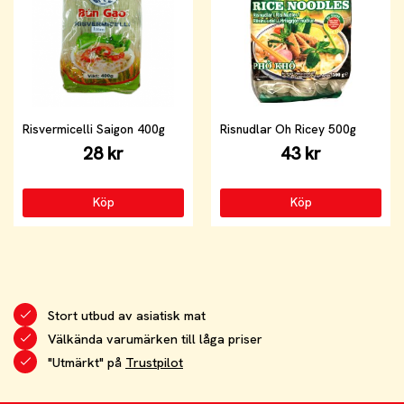
Risvermicelli Saigon 400g
Risnudlar Oh Ricey 500g
28 kr
43 kr
Köp
Köp
Stort utbud av asiatisk mat
Välkända varumärken till låga priser
"Utmärkt" på
Trustpilot