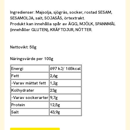
Ingredienser: Majsolja, sjögräs, socker, rostad SESAM,
SESAMOLJA, salt, SOJASÅS, örtextrakt.
Produkt kan innehålla spår av ÄGG, MJÖLK, SPANNMÅL
(innehåller GLUTEN), KRÄFTDJUR, NÖTTER.
Nettovikt: 50g
Näringsvärde per 100g
Energi
697 kJ/ 165kcal
Fett
2,6g
-Varav mättat fett
1,2g
Kolhydrater
23g
-Varav sockerarter
9,7g
Protein
12,5g
Salt
43,9g