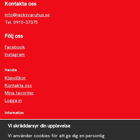
Kontakta oss
info@jacksvaruhus.se
Tel. 0910-37375
Följ oss
Facebook
Instagram
Handla
Köpvillkor
Kontakta oss
Mina favoriter
Logga in
Information
Om oss
Vi skräddarsyr din upplevelse
FAQ
Vi använder cookies för att ge dig en personlig
Nyheter