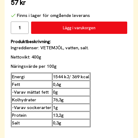
57 kr
Finns i lager för omgående leverans
Lägg i varukorgen
Produktbeskrivning:
Ingreddienser: VETEMJÖL, vatten, salt.
Nettovikt: 400g
Näringsvärde per 100g
Energi
1544 kJ/ 369 kcal
Fett
0,6g
-Varav mättat fett
0g
Kolhydrater
76,3g
-Varav sockerarter
1g
Protein
13,2g
Salt
0,3g