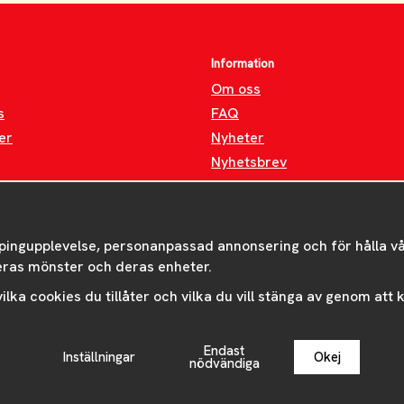
Information
Om oss
s
FAQ
er
Nyheter
Nyhetsbrev
Om cookies
pingupplevelse, personanpassad annonsering och för hålla våra
eras mönster och deras enheter.
 vilka cookies du tillåter och vilka du vill stänga av genom att
Endast
Inställningar
Okej
Drift & produktion:
Wikinggruppen
nödvändiga