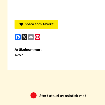
Spara som favorit
Facebook
X
Email
Pinterest
Artikelnummer:
4257
Stort utbud av asiatisk mat