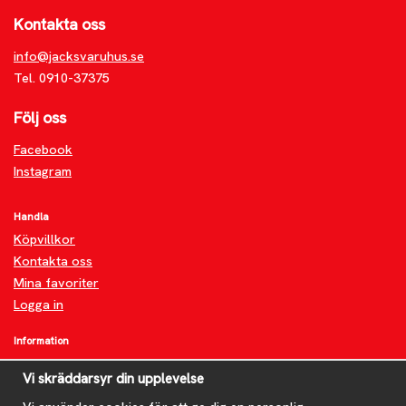
Kontakta oss
info@jacksvaruhus.se
Tel. 0910-37375
Följ oss
Facebook
Instagram
Handla
Köpvillkor
Kontakta oss
Mina favoriter
Logga in
Information
Om oss
Vi skräddarsyr din upplevelse
FAQ