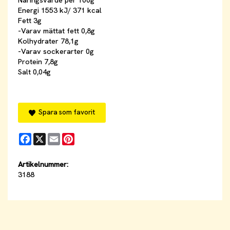
Näringsvärde per 100g
Energi 1553 kJ/ 371 kcal
Fett 3g
-Varav mättat fett 0,8g
Kolhydrater 78,1g
-Varav sockerarter 0g
Protein 7,8g
Salt 0,04g
Spara som favorit
Facebook
X
Email
Pinterest
Artikelnummer:
3188