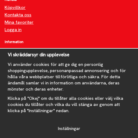
Köpvillkor
Kontakta oss
Mina favoriter
Logga in
Information
Om oss
Vi skräddarsyr din upplevelse
FAQ
Nyheter
Vi använder cookies för att ge dig en personlig
shoppingupplevelse, personanpassad annonsering och för
Nyhetsbrev
hålla våra webbplatser tillförlitliga och säkra. För detta
Om cookies
ändamål samlar vi in information om användarna, deras
mönster och deras enheter.
Prenumerera på nyhetsbrevet för våra bästa erbjudanden och
nyheter!
Klicka på "Okej" om du tillåter alla cookies eller välj vilka
E-
cookies du tillåter och vilka du vill stänga av genom att
postadress
klicka på "Inställningar" nedan.
De uppgifter du matar in kommer endast användas till våra nyhetsbrev.
Inställningar