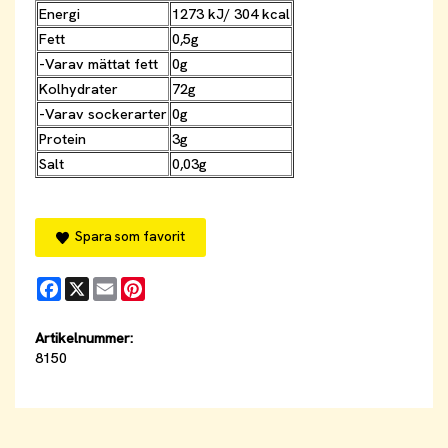
Energi
1273 kJ/ 304 kcal
Fett
0,5g
-Varav mättat fett
0g
Kolhydrater
72g
-Varav sockerarter
0g
Protein
3g
Salt
0,03g
Spara som favorit
Facebook
X
Email
Pinterest
Artikelnummer:
8150