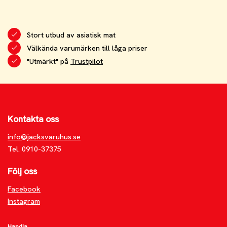
Stort utbud av asiatisk mat
Välkända varumärken till låga priser
"Utmärkt" på
Trustpilot
Kontakta oss
info@jacksvaruhus.se
Tel. 0910-37375
Följ oss
Facebook
Instagram
Handla