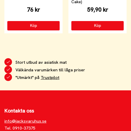
Cake)
76 kr
59,90 kr
Köp
Köp
Stort utbud av asiatisk mat
Välkända varumärken till låga priser
"Utmärkt" på
Trustpilot
Kontakta oss
info@jacksvaruhus.se
Tel. 0910-37375