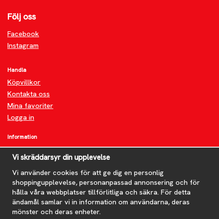
Följ oss
Facebook
Instagram
Handla
Köpvillkor
Kontakta oss
Mina favoriter
Logga in
Information
Om oss
Vi skräddarsyr din upplevelse
FAQ
Nyheter
Vi använder cookies för att ge dig en personlig
shoppingupplevelse, personanpassad annonsering och för
Nyhetsbrev
hålla våra webbplatser tillförlitliga och säkra. För detta
Om cookies
ändamål samlar vi in information om användarna, deras
mönster och deras enheter.
Prenumerera på nyhetsbrevet för våra bästa erbjudanden och