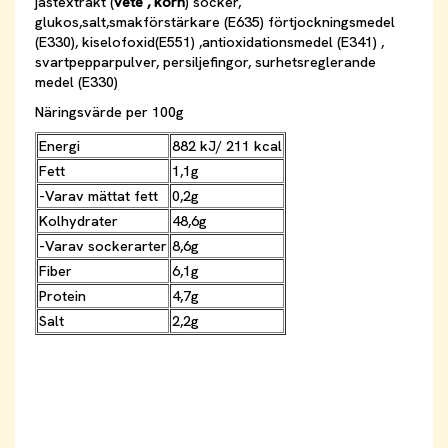
jästextrakt (
vete , korn
) socker,
glukos,salt,smakförstärkare (E635) förtjockningsmedel
(E330), kiselofoxid(E551) ,antioxidationsmedel (E341) ,
svartpepparpulver, persiljefingor, surhetsreglerande
medel (E330)
Näringsvärde per 100g
Energi
882 kJ/ 211 kcal
Fett
1,1g
-Varav mättat fett
0,2g
Kolhydrater
48,6g
-Varav sockerarter
8,6g
Fiber
6,1g
Protein
4,7g
Salt
2,2g