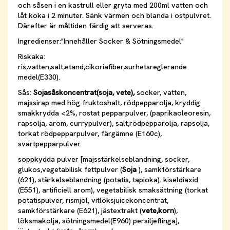
och såsen i en kastrull eller gryta med 200ml vatten och
låt koka i 2 minuter. Sänk värmen och blanda i ostpulvret.
Därefter är måltiden färdig att serveras.
Ingredienser:"Innehåller Socker & Sötningsmedel"
Riskaka:
ris,vatten,salt,etand,cikoriafiber,surhetsreglerande
medel(E330).
Sås:
Sojasåskoncentrat(soja, vete),
socker, vatten,
majssirap med hög fruktoshalt, rödpepparolja, kryddig
smakkrydda <2%, rostat pepparpulver, (paprikaoleoresin,
rapsolja, arom, currypulver), salt,rödpepparolja, rapsolja,
torkat rödpepparpulver, färgämne (E160c),
svartpepparpulver.
soppkydda pulver [majsstärkelseblandning, socker,
glukos,vegetabilisk fettpulver (
Soja
), samkförstärkare
(621), stärkelseblandning (potatis, tapioka). kiseldiaxid
(E551), artificiell arom), vegetabilisk smaksättning (torkat
potatispulver, rismjöl, vitlöksjuicekoncentrat,
samkförstärkare (E621), jästextrakt (
vete,korn
),
löksmakolja, sötningsmedel(E960) persiljeflinga],