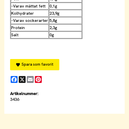
-Varav mättat fett
0,1g
Kolhydrater
23,9g
-Varav sockerarter
5,8g
Protein
2,3g
Salt
0g
Spara som favorit
Facebook
X
Email
Pinterest
Artikelnummer:
3436