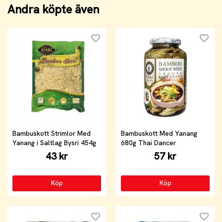
Andra köpte även
Bambuskott Strimlor Med
Bambuskott Med Yanang
Yanang i Saltlag Bysri 454g
680g Thai Dancer
43 kr
57 kr
Köp
Köp