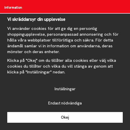
Information
Om oss
Vi skräddarsyr din upplevelse
FAQ
Vi använder cookies för att ge dig en personlig
Nyheter
shoppingupplevelse, personanpassad annonsering och för
Nyhetsbrev
hålla våra webbplatser tillförlitliga och säkra. För detta
Om cookies
ändamål samlar vi in information om användarna, deras
mönster och deras enheter.
Prenumerera på nyhetsbrevet för våra bästa erbjudanden och
nyheter!
Klicka på "Okej" om du tillåter alla cookies eller välj vilka
E-
cookies du tillåter och vilka du vill stänga av genom att
postadress
klicka på "Inställningar" nedan.
De uppgifter du matar in kommer endast användas till våra nyhetsbrev.
Inställningar
Endast nödvändiga
Drift & produktion:
Wikinggruppen
Okej