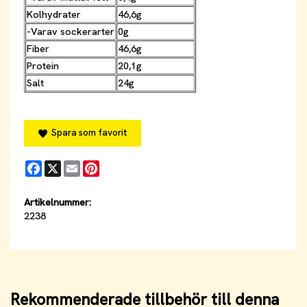
Kolhydrater
46,6g
-Varav sockerarter
0g
Fiber
46,6g
Protein
20,1g
Salt
24g
Spara som favorit
Facebook
X
Email
Pinterest
Artikelnummer:
2238
Rekommenderade tillbehör till denna