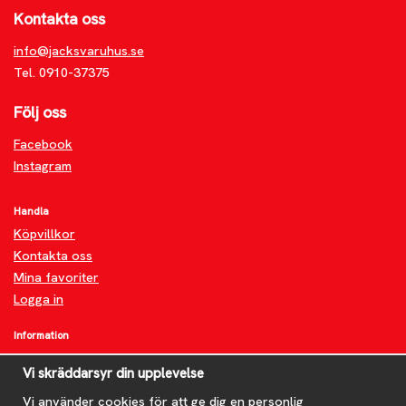
Kontakta oss
info@jacksvaruhus.se
Tel. 0910-37375
Följ oss
Facebook
Instagram
Handla
Köpvillkor
Kontakta oss
Mina favoriter
Logga in
Information
Om oss
Vi skräddarsyr din upplevelse
FAQ
Nyheter
Vi använder cookies för att ge dig en personlig