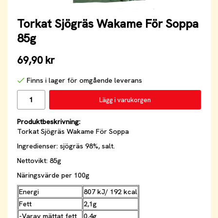
Torkat Sjögräs Wakame För Soppa
85g
69,90 kr
Finns i lager för omgående leverans
Lägg i varukorgen
Produktbeskrivning:
Torkat Sjögräs Wakame För Soppa
Ingredienser: sjögräs 98%, salt.
Nettovikt: 85g
Näringsvärde per 100g
Energi
807 kJ/ 192 kcal
Fett
2,1g
-Varav mättat fett
0,4g