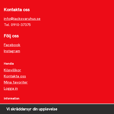
Kontakta oss
info@jacksvaruhus.se
Tel. 0910-37375
Följ oss
Facebook
Instagram
Handla
Köpvillkor
Kontakta oss
Mina favoriter
Logga in
Information
Om oss
Vi skräddarsyr din upplevelse
FAQ