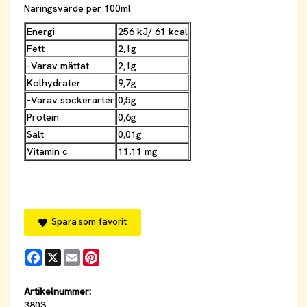
Näringsvärde per 100ml
Energi
256 kJ/ 61 kcal
Fett
2,1g
-Varav mättat
2,1g
Kolhydrater
9,7g
-Varav sockerarter
0,5g
Protein
0,6g
Salt
0,01g
Vitamin c
11,11 mg
Spara som favorit
Facebook
X
Email
Pinterest
Artikelnummer:
3803