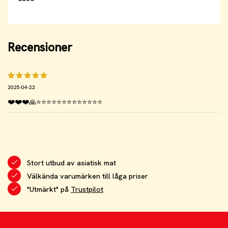
Recensioner
2025-04-22
❤️❤️❤️🙏⭐️⭐️⭐️⭐️⭐️⭐️⭐️⭐️⭐️⭐️⭐️⭐️⭐️
Stort utbud av asiatisk mat
Välkända varumärken till låga priser
"Utmärkt" på
Trustpilot