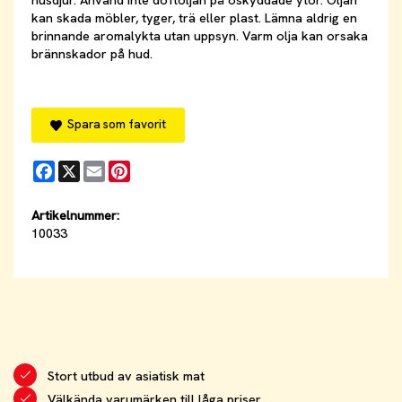
husdjur. Använd inte doftoljan på oskyddade ytor. Oljan
kan skada möbler, tyger, trä eller plast. Lämna aldrig en
brinnande aromalykta utan uppsyn. Varm olja kan orsaka
brännskador på hud.
Spara som favorit
Facebook
X
Email
Pinterest
Artikelnummer:
10033
Stort utbud av asiatisk mat
Välkända varumärken till låga priser