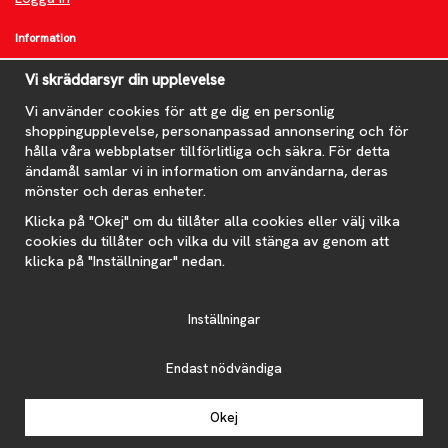
Information
Om oss
Vi skräddarsyr din upplevelse
FAQ
Nyheter
Vi använder cookies för att ge dig en personlig
shoppingupplevelse, personanpassad annonsering och för
Nyhetsbrev
hålla våra webbplatser tillförlitliga och säkra. För detta
Om cookies
ändamål samlar vi in information om användarna, deras
mönster och deras enheter.
Prenumerera på nyhetsbrevet för våra bästa erbjudanden och
nyheter!
Klicka på "Okej" om du tillåter alla cookies eller välj vilka
E-
cookies du tillåter och vilka du vill stänga av genom att
postadress
klicka på "Inställningar" nedan.
De uppgifter du matar in kommer endast användas till våra nyhetsbrev.
Inställningar
Endast nödvändiga
Drift & produktion:
Wikinggruppen
Okej