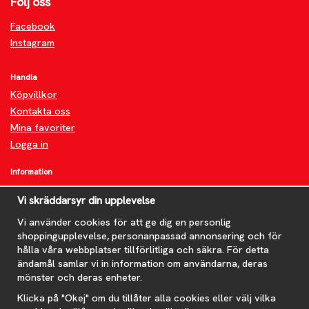
Följ oss
Facebook
Instagram
Handla
Köpvillkor
Kontakta oss
Mina favoriter
Logga in
Information
Om oss
Vi skräddarsyr din upplevelse
FAQ
Nyheter
Vi använder cookies för att ge dig en personlig
shoppingupplevelse, personanpassad annonsering och för
Nyhetsbrev
hålla våra webbplatser tillförlitliga och säkra. För detta
Om cookies
ändamål samlar vi in information om användarna, deras
mönster och deras enheter.
Prenumerera på nyhetsbrevet för våra bästa erbjudanden och
nyheter!
Klicka på "Okej" om du tillåter alla cookies eller välj vilka
E-