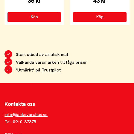
38 kr
43 kr
Köp
Köp
Stort utbud av asiatisk mat
Välkända varumärken till låga priser
"Utmärkt" på
Trustpilot
Kontakta oss
info@jacksvaruhus.se
Tel. 0910-37375