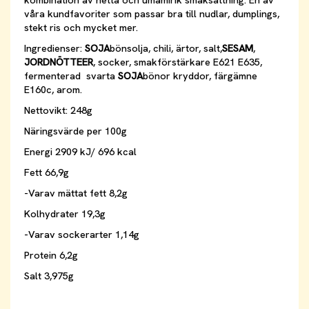
kombination av hetta och umamirik smaksättning. En av
våra kundfavoriter som passar bra till nudlar, dumplings,
stekt ris och mycket mer.
Ingredienser:
SOJA
bönsolja, chili, ärtor, salt,
SESAM
,
JORDNÖTTEER
, socker, smakförstärkare E621 E635,
fermenterad svarta
SOJA
bönor
kryddor, färgämne
E160c, arom.
Nettovikt: 248g
Näringsvärde per 100g
Energi 2909 kJ/ 696 kcal
Fett 66,9g
-Varav mättat fett 8,2g
Kolhydrater 19,3g
-Varav sockerarter 1,14g
Protein 6,2g
Salt 3,975g