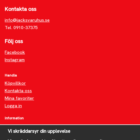
Kontakta oss
info@jacksvaruhus.se
Tel. 0910-37375
Följ oss
Facebook
Instagram
Handla
Köpvillkor
Kontakta oss
Mina favoriter
Logga in
Information
Om oss
Vi skräddarsyr din upplevelse
FAQ