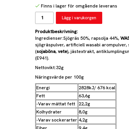
Finns i lager för omgående leverans
Lägg i varukorgen
Produktbeskrivning:
Ingredienser:Sjögräs 50%, rapsolja 44%,
WAS
sjögräspulver, artificiell wasabi arompulver
(
sojaböna
,
vete
), jästextrakt, antiklumpling
(E941).
Nettovikt:32g
Näringsvärde per 100g
Energi
2828kJ/ 676 kcal
Fett
63,6g
-Varav mättat fett
22,2g
Kolhydrater
8,0g
-Varav sockerarter
4,2g
Fiber
9,4g