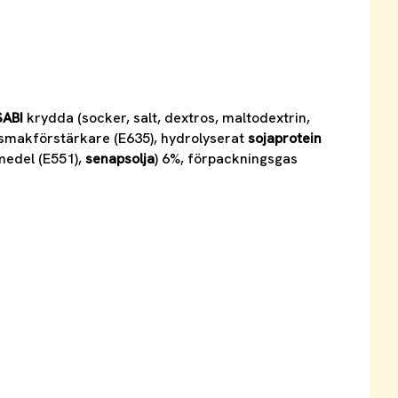
ABI
krydda (socker, salt, dextros, maltodextrin,
, smakförstärkare (E635), hydrolyserat
sojaprotein
smedel (E551),
senapsolja
) 6%, förpackningsgas