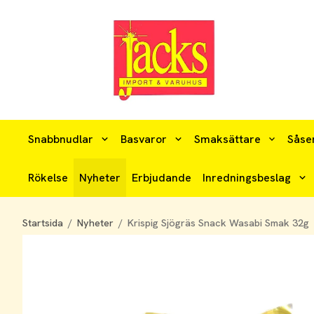
Snabbnudlar
Basvaror
Smaksättare
Såse
Rökelse
Nyheter
Erbjudande
Inredningsbeslag
Startsida
/
Nyheter
/
Krispig Sjögräs Snack Wasabi Smak 32g