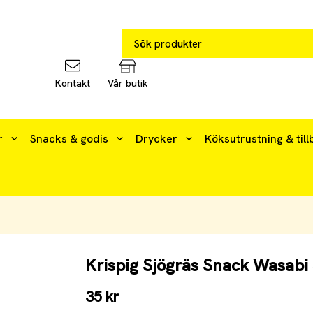
Kontakt
Vår butik
r
Snacks & godis
Drycker
Köksutrustning & till
Krispig Sjögräs Snack Wasabi
35 kr