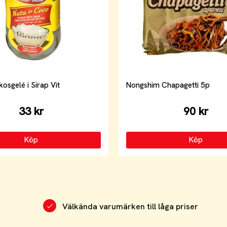
osgelé i Sirap Vit
Nongshim Chapagetti 5p
33 kr
90 kr
Köp
Köp
Välkända varumärken till låga priser