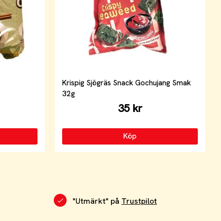
Krispig Sjögräs Snack Gochujang Smak
32g
35 kr
Köp
"Utmärkt" på
Trustpilot