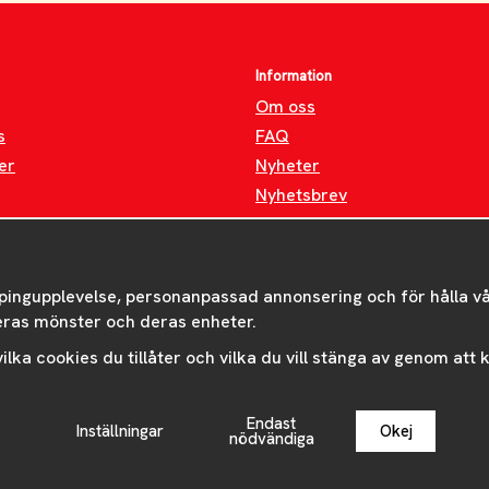
Information
Om oss
s
FAQ
er
Nyheter
Nyhetsbrev
Om cookies
pingupplevelse, personanpassad annonsering och för hålla våra
eras mönster och deras enheter.
 vilka cookies du tillåter och vilka du vill stänga av genom att
Endast
Inställningar
Okej
Drift & produktion:
Wikinggruppen
nödvändiga