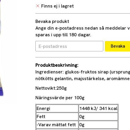
Finns ej i lagret
Bevaka produkt
Ange din e-postadress nedan så meddelar vi 
sparas i upp till 180 dagar.
Bevaka
Produktbeskrivning:
Ingredienser: glukos-fruktos sirap (ursprung
nötkötts gelantin, majsstärkelse, aromämnen
Nettovikt:250g
Näringsvärde per 100g
Energi
1448 kJ/ 341 kcal
Fett
0g
-Varav mättat fett
0g