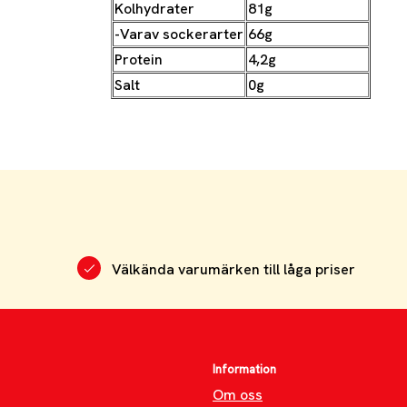
Kolhydrater
81g
-Varav sockerarter
66g
Protein
4,2g
Salt
0g
Välkända varumärken till låga priser
Information
Om oss