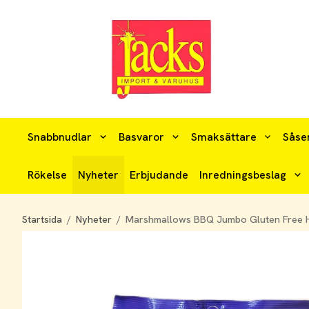
Snabbnudlar
Basvaror
Smaksättare
Såse
Rökelse
Nyheter
Erbjudande
Inredningsbeslag
Startsida
/
Nyheter
/
Marshmallows BBQ Jumbo Gluten Free H