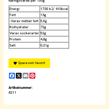
Näringsvärde per 100g
Energi
1730 kJ/ 410kcal
Fett
13g
-Varav mättat fett
5,0g
Kolhydrater
72g
Varav sockerarter
52g
Protein
4,8g
Salt
0,21g
Spara som favorit
Facebook
X
Email
Pinterest
Artikelnummer:
8211