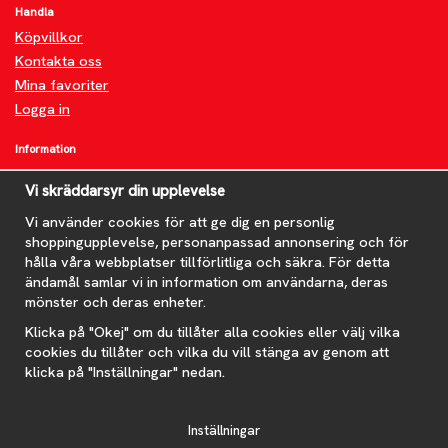
Handla
Köpvillkor
Kontakta oss
Mina favoriter
Logga in
Information
Om oss
Vi skräddarsyr din upplevelse
FAQ
Nyheter
Vi använder cookies för att ge dig en personlig
shoppingupplevelse, personanpassad annonsering och för
Nyhetsbrev
hålla våra webbplatser tillförlitliga och säkra. För detta
Om cookies
ändamål samlar vi in information om användarna, deras
mönster och deras enheter.
Prenumerera på nyhetsbrevet för våra bästa erbjudanden och
nyheter!
Klicka på "Okej" om du tillåter alla cookies eller välj vilka
E-
cookies du tillåter och vilka du vill stänga av genom att
postadress
klicka på "Inställningar" nedan.
De uppgifter du matar in kommer endast användas till våra nyhetsbrev.
Inställningar