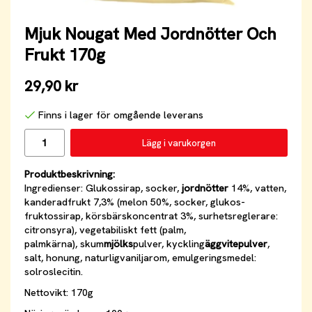
Mjuk Nougat Med Jordnötter Och
Frukt 170g
29,90 kr
Finns i lager för omgående leverans
Lägg i varukorgen
Produktbeskrivning:
Ingredienser: Glukossirap, socker,
jordnötter
14%, vatten,
kanderadfrukt 7,3% (melon 50%, socker, glukos-
fruktossirap, körsbärskoncentrat 3%, surhetsreglerare:
citronsyra), vegetabiliskt fett (palm,
palmkärna), skum
mjölks
pulver, kyckling
äggvitepulver
,
salt, honung, naturligvaniljarom, emulgeringsmedel:
solroslecitin.
Nettovikt: 170g