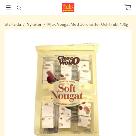
Startsida
/
Nyheter
/
Mjuk Nougat Med Jordnötter Och Frukt 170g