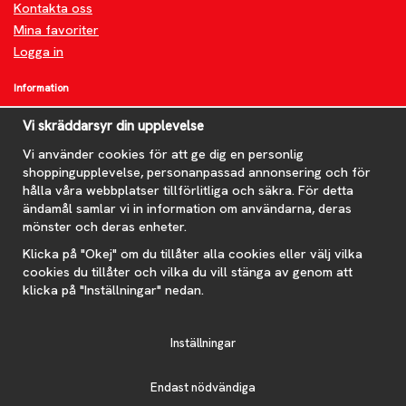
Kontakta oss
Mina favoriter
Logga in
Information
Om oss
Vi skräddarsyr din upplevelse
FAQ
Nyheter
Vi använder cookies för att ge dig en personlig
shoppingupplevelse, personanpassad annonsering och för
Nyhetsbrev
hålla våra webbplatser tillförlitliga och säkra. För detta
Om cookies
ändamål samlar vi in information om användarna, deras
mönster och deras enheter.
Prenumerera på nyhetsbrevet för våra bästa erbjudanden och
nyheter!
Klicka på "Okej" om du tillåter alla cookies eller välj vilka
E-
cookies du tillåter och vilka du vill stänga av genom att
postadress
klicka på "Inställningar" nedan.
De uppgifter du matar in kommer endast användas till våra nyhetsbrev.
Inställningar
Endast nödvändiga