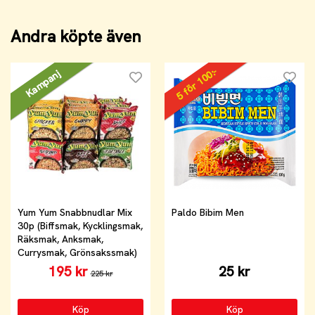
Andra köpte även
5 för 100:-
Kampanj
Yum Yum Snabbnudlar Mix
Paldo Bibim Men
30p (Biffsmak, Kycklingsmak,
Räksmak, Anksmak,
Currysmak, Grönsakssmak)
195 kr
25 kr
225 kr
Köp
Köp