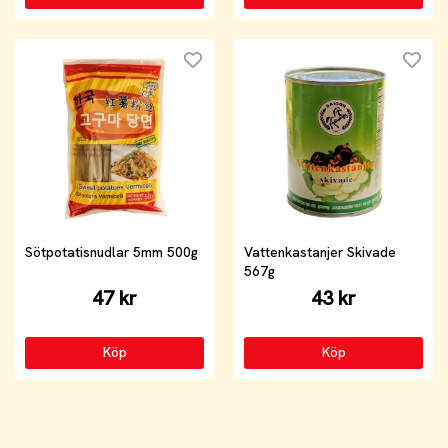
Sötpotatisnudlar 5mm 500g
Vattenkastanjer Skivade
567g
47 kr
43 kr
Köp
Köp