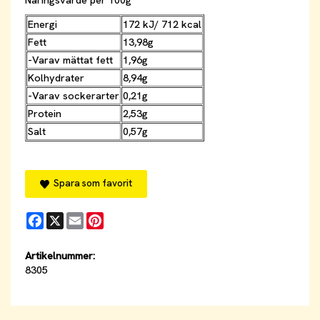
Näringsvärde per 100g
Energi
172 kJ/ 712 kcal
Fett
13,98g
-Varav mättat fett
1,96g
Kolhydrater
8,94g
-Varav sockerarter
0,21g
Protein
2,53g
Salt
0,57g
Spara som favorit
Facebook
X
Email
Pinterest
Artikelnummer:
8305