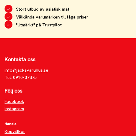
Stort utbud av asiatisk mat
Välkända varumärken till låga priser
"Utmärkt" på
Trustpilot
Kontakta oss
info@jacksvaruhus.se
Tel. 0910-37375
Följ oss
Facebook
Instagram
Handla
Köpvillkor