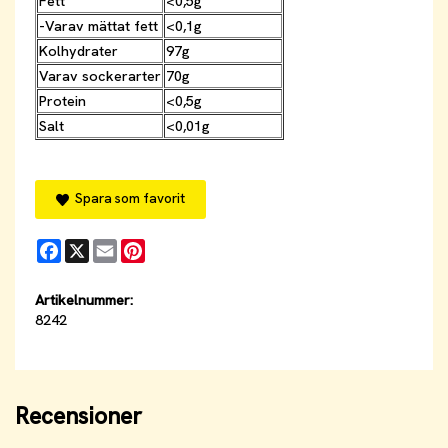
Fett
<0,5g
-Varav mättat fett
<0,1g
Kolhydrater
97g
Varav sockerarter
70g
Protein
<0,5g
Salt
<0,01g
Spara som favorit
Facebook
X
Email
Pinterest
Artikelnummer:
8242
Recensioner