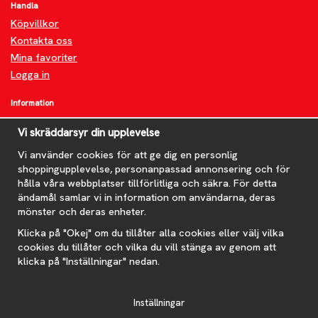
Handla
Köpvillkor
Kontakta oss
Mina favoriter
Logga in
Information
Om oss
Vi skräddarsyr din upplevelse
FAQ
Nyheter
Vi använder cookies för att ge dig en personlig
shoppingupplevelse, personanpassad annonsering och för
Nyhetsbrev
hålla våra webbplatser tillförlitliga och säkra. För detta
Om cookies
ändamål samlar vi in information om användarna, deras
mönster och deras enheter.
Prenumerera på nyhetsbrevet för våra bästa erbjudanden och
nyheter!
Klicka på "Okej" om du tillåter alla cookies eller välj vilka
E-
cookies du tillåter och vilka du vill stänga av genom att
postadress
klicka på "Inställningar" nedan.
De uppgifter du matar in kommer endast användas till våra nyhetsbrev.
Inställningar