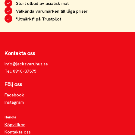
Stort utbud av asiatisk mat
Välkända varumärken till låga priser
"Utmärkt" på
Trustpilot
Kontakta oss
info@jacksvaruhus.se
Tel. 0910-37375
Följ oss
Facebook
Instagram
Handla
Köpvillkor
Kontakta oss