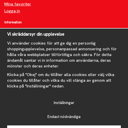
Mina favoriter
Logga in
Information
Om oss
Vi skräddarsyr din upplevelse
FAQ
Nyheter
Vi använder cookies för att ge dig en personlig
shoppingupplevelse, personanpassad annonsering och för
Nyhetsbrev
hålla våra webbplatser tillförlitliga och säkra. För detta
Om cookies
ändamål samlar vi in information om användarna, deras
mönster och deras enheter.
Prenumerera på nyhetsbrevet för våra bästa erbjudanden och
nyheter!
Klicka på "Okej" om du tillåter alla cookies eller välj vilka
E-
cookies du tillåter och vilka du vill stänga av genom att
postadress
klicka på "Inställningar" nedan.
De uppgifter du matar in kommer endast användas till våra nyhetsbrev.
Inställningar
Endast nödvändiga