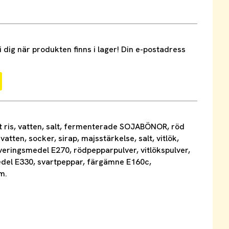
dig när produkten finns i lager! Din e-postadress
t ris, vatten, salt, fermenterade SOJABÖNOR, röd
 vatten, socker, sirap, majsstärkelse, salt, vitlök,
veringsmedel E270, rödpepparpulver, vitlökspulver,
edel E330, svartpeppar, färgämne E160c,
m.