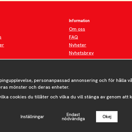
Information
Om oss
s
FAQ
er
Nyheter
Nyhetsbrev
Om cookies
pingupplevelse, personanpassad annonsering och för hålla våra
eras mönster och deras enheter.
 vilka cookies du tillåter och vilka du vill stänga av genom att
Endast
Inställningar
Okej
Drift & produktion:
Wikinggruppen
nödvändiga