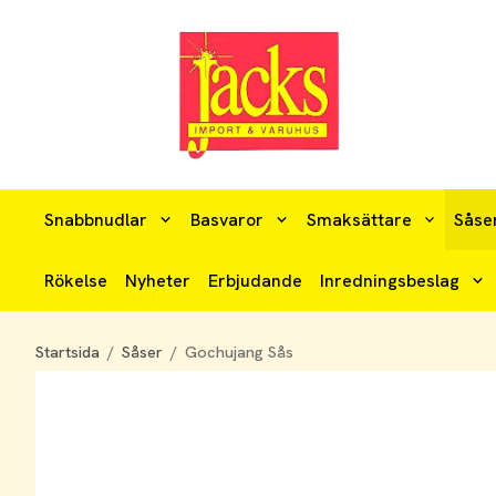
Snabbnudlar
Basvaror
Smaksättare
Såse
Rökelse
Nyheter
Erbjudande
Inredningsbeslag
Startsida
/
Såser
/
Gochujang Sås