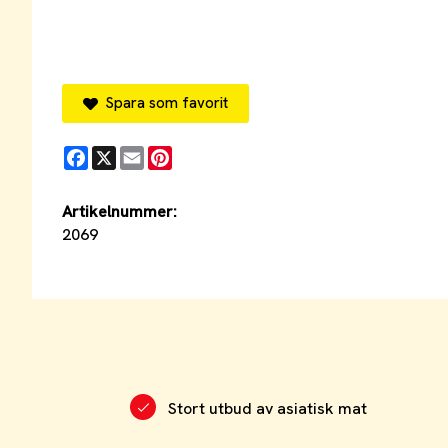
Spara som favorit
Facebook
X
Email
Pinterest
Artikelnummer:
2069
Stort utbud av asiatisk mat