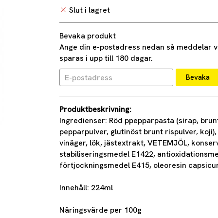
Slut i lagret
Bevaka produkt
Ange din e-postadress nedan så meddelar vi 
sparas i upp till 180 dagar.
Bevaka
Produktbeskrivning:
Ingredienser: Röd ppepparpasta (sirap, brun
pepparpulver, glutinöst brunt rispulver, koji),
vinäger, lök, jästextrakt, VETEMJÖL, konser
stabiliseringsmedel E1422, antioxidationsm
förtjockningsmedel E415, oleoresin capsicu
Innehåll: 224ml
Näringsvärde per 100g