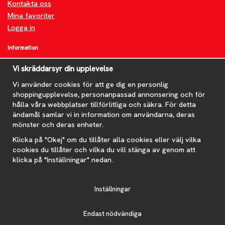
Kontakta oss
Mina favoriter
Logga in
Information
Om oss
Vi skräddarsyr din upplevelse
FAQ
Nyheter
Vi använder cookies för att ge dig en personlig
shoppingupplevelse, personanpassad annonsering och för
Nyhetsbrev
hålla våra webbplatser tillförlitliga och säkra. För detta
Om cookies
ändamål samlar vi in information om användarna, deras
mönster och deras enheter.
Prenumerera på nyhetsbrevet för våra bästa erbjudanden och
nyheter!
Klicka på "Okej" om du tillåter alla cookies eller välj vilka
E-
cookies du tillåter och vilka du vill stänga av genom att
postadress
klicka på "Inställningar" nedan.
De uppgifter du matar in kommer endast användas till våra nyhetsbrev.
Inställningar
Endast nödvändiga