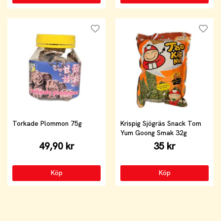
Torkade Plommon 75g
Krispig Sjögräs Snack Tom
Yum Goong Smak 32g
49,90 kr
35 kr
Köp
Köp