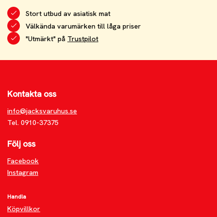
Stort utbud av asiatisk mat
Välkända varumärken till låga priser
"Utmärkt" på
Trustpilot
Kontakta oss
info@jacksvaruhus.se
Tel. 0910-37375
Följ oss
Facebook
Instagram
Handla
Köpvillkor