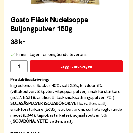
Gosto Fläsk Nudelsoppa
Buljongpulver 150g
38 kr
Finns i lager för omgående leverans
Lägg i varukorgen
Produktbeskrivning:
Ingredienser: Socker 45%, salt 35%, kryddor 8%
(vitlökpulver, lökpvler, vitpepparpulver, smakförstärkare
(E627, E631)), artificiell fläsksmaksättningspulver 7% (
SOJASÅSPULVER
(
SOJABÖNOR
,
VETE
, vatten, salt),
smakförstärkare (E635), socker, arom, surhetsreglerande
medel (E341), tapiokastärkelse), sojasåspulver 5%
(
SOJABÖNA, VETE
, vatten, salt).