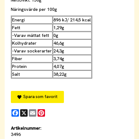
Nettovikt: 150g
Näringsvärde per 100g
Energi
896 kJ/ 214,5 kcal
Fett
1,29g
-Varav mättat fett
0g
Kolhydrater
46,6g
-Varav sockerarter
24,3g
Fiber
3,74g
Protein
4,07g
Salt
38,22g
Spara som favorit
Facebook
X
Email
Pinterest
Artikelnummer:
3496