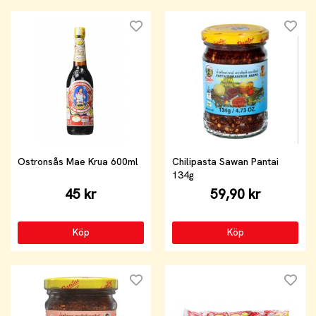
Ostronsås Mae Krua 600ml
Chilipasta Sawan Pantai
134g
45 kr
59,90 kr
Köp
Köp