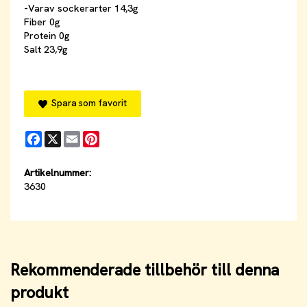
-Varav sockerarter 14,3g
Fiber 0g
Protein 0g
Salt 23,9g
Spara som favorit
Facebook
X
Email
Pinterest
Artikelnummer:
3630
Rekommenderade tillbehör till denna
produkt