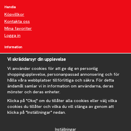
Handla
Köpvillkor
Kontakta oss
Mina favoriter
Logga in
Information
Om oss
Vi skräddarsyr din upplevelse
FAQ
Nyheter
Vi använder cookies för att ge dig en personlig
shoppingupplevelse, personanpassad annonsering och för
Nyhetsbrev
hålla våra webbplatser tillförlitliga och säkra. För detta
Om cookies
ändamål samlar vi in information om användarna, deras
mönster och deras enheter.
Prenumerera på nyhetsbrevet för våra bästa erbjudanden och
nyheter!
Klicka på "Okej" om du tillåter alla cookies eller välj vilka
E-
cookies du tillåter och vilka du vill stänga av genom att
postadress
klicka på "Inställningar" nedan.
De uppgifter du matar in kommer endast användas till våra nyhetsbrev.
Inställningar