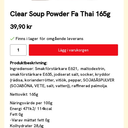
Clear Soup Powder Fa Thai 165g
39,90 kr
Finns i lager för omgående leverans
Lägg i varukorgen
Produktbeskrivning:
Ingredienser: Smakförstärkare E621, maltodextrin,
smakförstärkare E635, jodiserat salt, socker, kryddor
(rädisa, korianderrötter, vitlök, peppar, SOJASÅSPULVER
(SOJABÖNA, VETE, salt, vatten)), raffinerad palmolja.
Nettovikt: 165g
Näringsvärde per 100g
Energi 471kJ/ 114kcal
Fett 0g
-Varav mättat fett 0g
Kolhydrater 28,6g