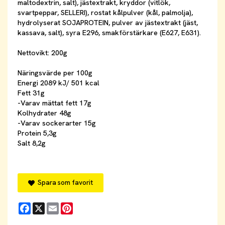
maltodextrin, salt), jästextrakt, kryddor (vitlök,
svartpeppar, SELLERI), rostat kålpulver (kål, palmolja),
hydrolyserat SOJAPROTEIN, pulver av jästextrakt (jäst,
kassava, salt), syra E296, smakförstärkare (E627, E631).
Nettovikt: 200g
Näringsvärde per 100g
Energi 2089 kJ/ 501 kcal
Fett 31g
-Varav mättat fett 17g
Kolhydrater 48g
-Varav sockerarter 15g
Protein 5,3g
Salt 8,2g
Spara som favorit
Facebook
X
Email
Pinterest