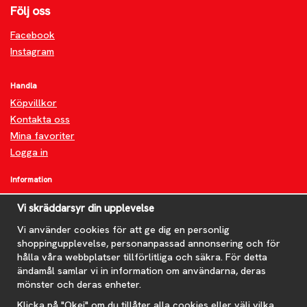
Följ oss
Facebook
Instagram
Handla
Köpvillkor
Kontakta oss
Mina favoriter
Logga in
Information
Om oss
Vi skräddarsyr din upplevelse
FAQ
Vi använder cookies för att ge dig en personlig
Nyheter
shoppingupplevelse, personanpassad annonsering och för
Nyhetsbrev
hålla våra webbplatser tillförlitliga och säkra. För detta
Om cookies
ändamål samlar vi in information om användarna, deras
mönster och deras enheter.
Prenumerera på nyhetsbrevet för våra bästa erbjudanden och
nyheter!
Klicka på "Okej" om du tillåter alla cookies eller välj vilka