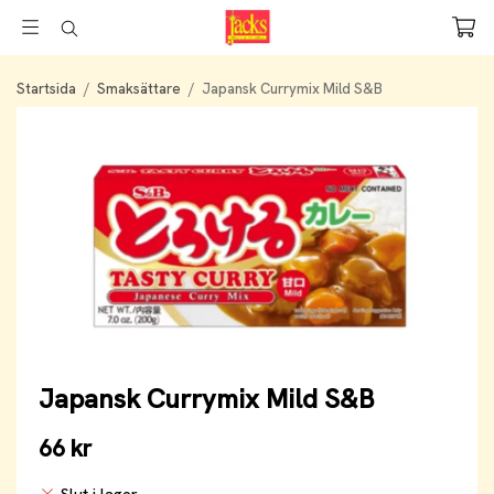
Startsida
/
Smaksättare
/
Japansk Currymix Mild S&B
Japansk Currymix Mild S&B
66 kr
Slut i lager