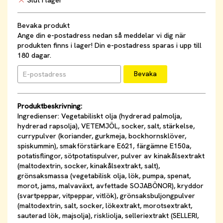
Bevaka produkt
Ange din e-postadress nedan så meddelar vi dig när
produkten finns i lager! Din e-postadress sparas i upp till
180 dagar.
Bevaka
Produktbeskrivning:
Ingredienser: Vegetabiliskt olja (hydrerad palmolja,
hydrerad rapsolja), VETEMJÖL, socker, salt, stärkelse,
currypulver (koriander, gurkmeja, bockhornsklöver,
spiskummin), smakförstärkare E621, färgämne E150a,
potatisflingor, sötpotatispulver, pulver av kinakålsextrakt
(maltodextrin, socker, kinakålsextrakt, salt),
grönsaksmassa (vegetabilisk olja, lök, pumpa, spenat,
morot, jams, malvaväxt, avfettade SOJABÖNOR), kryddor
(svartpeppar, vitpeppar, vitlök), grönsaksbuljongpulver
(maltodextrin, salt, socker, lökextrakt, morotsextrakt,
sauterad lök, majsolja), riskliolja, selleriextrakt (SELLERI,