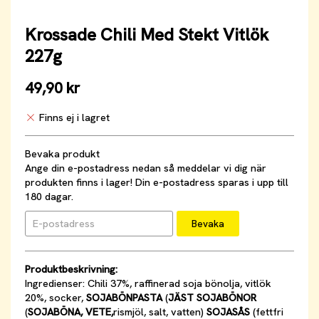
Krossade Chili Med Stekt Vitlök
227g
49,90 kr
Finns ej i lagret
Bevaka produkt
Ange din e-postadress nedan så meddelar vi dig när
produkten finns i lager! Din e-postadress sparas i upp till
180 dagar.
Bevaka
Produktbeskrivning:
Ingredienser: Chili 37%, raffinerad soja bönolja, vitlök
20%, socker,
SOJABÖNPASTA
(
JÄST SOJABÖNOR
(
SOJABÖNA, VETE,
rismjöl, salt, vatten)
SOJASÅS
(fettfri