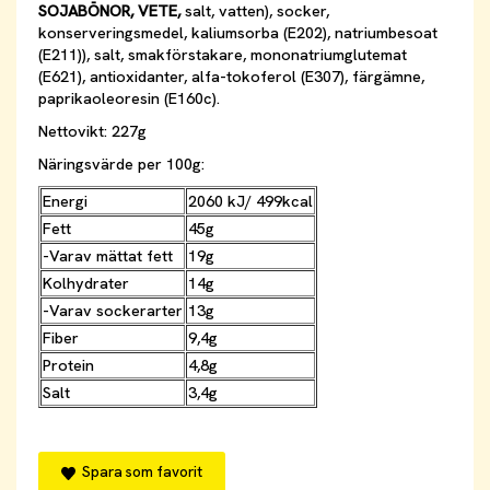
SOJABÖNOR, VETE,
salt, vatten), socker,
konserveringsmedel, kaliumsorba (E202), natriumbesoat
(E211)), salt, smakförstakare, mononatriumglutemat
(E621), antioxidanter, alfa-tokoferol (E307), färgämne,
paprikaoleoresin (E160c).
Nettovikt: 227g
Näringsvärde per 100g:
Energi
2060 kJ/ 499kcal
Fett
45g
-Varav mättat fett
19g
Kolhydrater
14g
-Varav sockerarter
13g
Fiber
9,4g
Protein
4,8g
Salt
3,4g
Spara som favorit