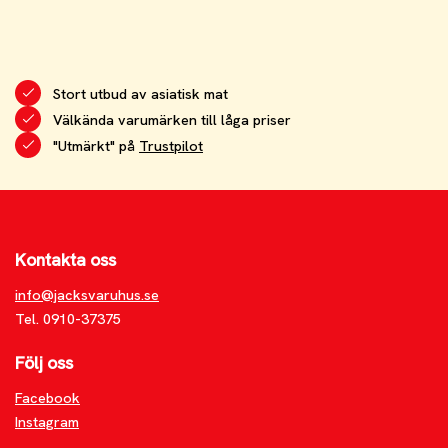
Stort utbud av asiatisk mat
Välkända varumärken till låga priser
"Utmärkt" på
Trustpilot
Kontakta oss
info@jacksvaruhus.se
Tel. 0910-37375
Följ oss
Facebook
Instagram