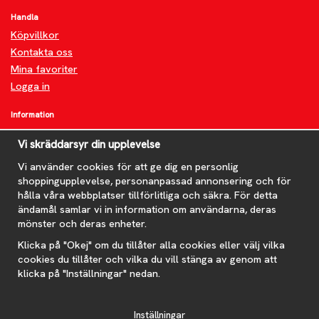
Handla
Köpvillkor
Kontakta oss
Mina favoriter
Logga in
Information
Om oss
Vi skräddarsyr din upplevelse
FAQ
Nyheter
Vi använder cookies för att ge dig en personlig
shoppingupplevelse, personanpassad annonsering och för
Nyhetsbrev
hålla våra webbplatser tillförlitliga och säkra. För detta
Om cookies
ändamål samlar vi in information om användarna, deras
mönster och deras enheter.
Prenumerera på nyhetsbrevet för våra bästa erbjudanden och
nyheter!
Klicka på "Okej" om du tillåter alla cookies eller välj vilka
E-
cookies du tillåter och vilka du vill stänga av genom att
postadress
klicka på "Inställningar" nedan.
De uppgifter du matar in kommer endast användas till våra nyhetsbrev.
Inställningar