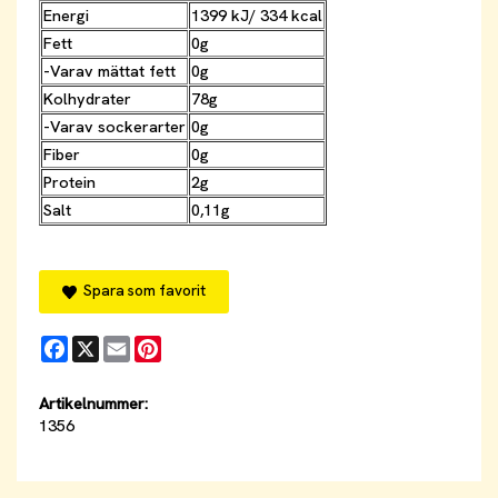
Energi
1399 kJ/ 334 kcal
Fett
0g
-Varav mättat fett
0g
Kolhydrater
78g
-Varav sockerarter
0g
Fiber
0g
Protein
2g
Salt
0,11g
Spara som favorit
Facebook
X
Email
Pinterest
Artikelnummer:
1356