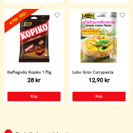
4 För 100:-
Kaffegodis Kopiko 175g
Lobo Grön Currypasta
28 kr
12,90 kr
Köp
Köp