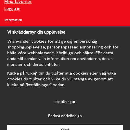
Mina favoriter
Logga in
Information
Om oss
Vi skräddarsyr din upplevelse
FAQ
Nyheter
Vi använder cookies för att ge dig en personlig
shoppingupplevelse, personanpassad annonsering och för
Nyhetsbrev
hålla våra webbplatser tillförlitliga och säkra. För detta
Om cookies
ändamål samlar vi in information om användarna, deras
mönster och deras enheter.
Prenumerera på nyhetsbrevet för våra bästa erbjudanden och
nyheter!
Klicka på "Okej" om du tillåter alla cookies eller välj vilka
E-
cookies du tillåter och vilka du vill stänga av genom att
postadress
klicka på "Inställningar" nedan.
De uppgifter du matar in kommer endast användas till våra nyhetsbrev.
Inställningar
Endast nödvändiga
Drift & produktion:
Wikinggruppen