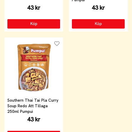
43 kr
43 kr
Köp
Köp
Southern Thai Tai Pla Curry
Soup Redo Att Tillaga
250ml Pumpui
43 kr