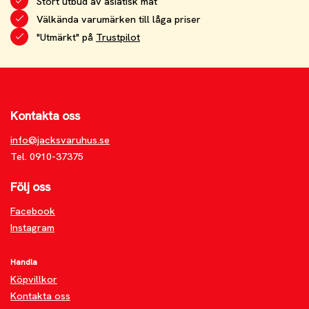
Stort utbud av asiatisk mat
Välkända varumärken till låga priser
"Utmärkt" på
Trustpilot
Kontakta oss
info@jacksvaruhus.se
Tel. 0910-37375
Följ oss
Facebook
Instagram
Handla
Köpvillkor
Kontakta oss