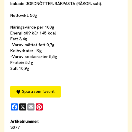
bakade JORDNÖTTER, RÄKPASTA (RÄKOR, salt).
Nettovikt: 50g
Näringsvärde per 100g
Energi 609 kJ/ 145 kcal
Fett 3,4g
-Varav mättat fett 0,7g
Kolhydrater 19g
-Varav sockerarter 5,5g
Protein 5,1g
Salt 10,9g
Spara som favorit
Facebook
X
Email
Pinterest
Artikelnummer:
3077