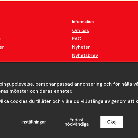
Information
Om oss
s
FAQ
er
Nyheter
Nyhetsbrev
Om cookies
pingupplevelse, personanpassad annonsering och för hålla våra
eras mönster och deras enheter.
 vilka cookies du tillåter och vilka du vill stänga av genom att
Endast
Inställningar
Okej
Drift & produktion:
Wikinggruppen
nödvändiga