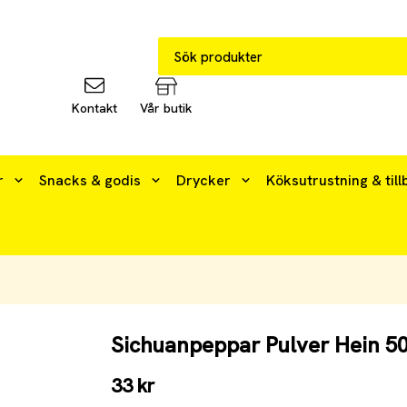
Kontakt
Vår butik
r
Snacks & godis
Drycker
Köksutrustning & till
Sichuanpeppar Pulver Hein 5
33 kr