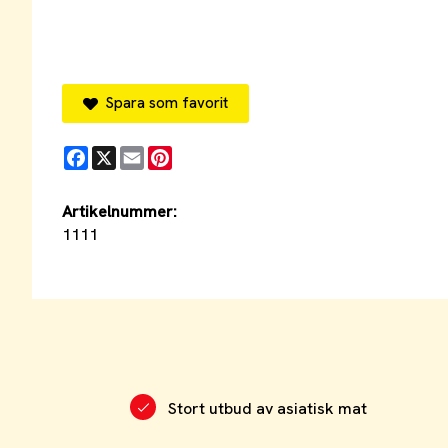
Spara som favorit
Facebook
X
Email
Pinterest
Artikelnummer:
1111
Stort utbud av asiatisk mat