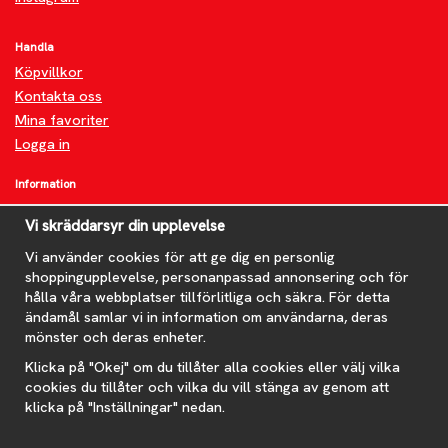
Handla
Köpvillkor
Kontakta oss
Mina favoriter
Logga in
Information
Om oss
Vi skräddarsyr din upplevelse
FAQ
Nyheter
Vi använder cookies för att ge dig en personlig
shoppingupplevelse, personanpassad annonsering och för
Nyhetsbrev
hålla våra webbplatser tillförlitliga och säkra. För detta
Om cookies
ändamål samlar vi in information om användarna, deras
mönster och deras enheter.
Prenumerera på nyhetsbrevet för våra bästa erbjudanden och
nyheter!
Klicka på "Okej" om du tillåter alla cookies eller välj vilka
E-
cookies du tillåter och vilka du vill stänga av genom att
postadress
klicka på "Inställningar" nedan.
De uppgifter du matar in kommer endast användas till våra nyhetsbrev.