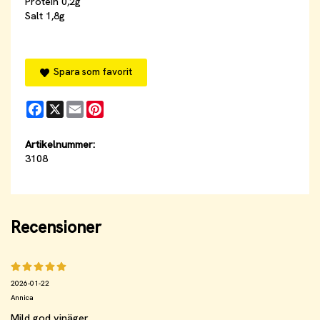
Protein 0,2g
Salt 1,8g
Spara som favorit
Facebook
X
Email
Pinterest
Artikelnummer:
3108
Recensioner
2026-01-22
Annica
Mild god vinäger.