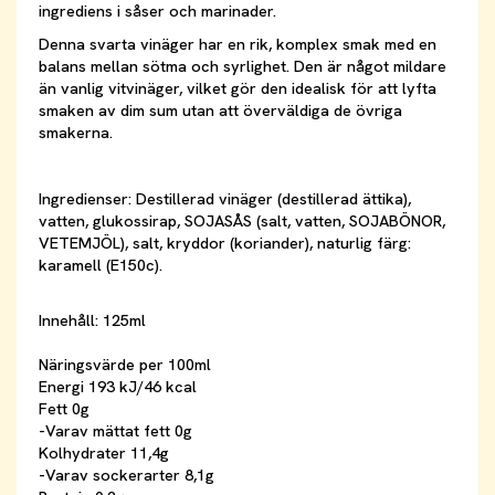
ingrediens i såser och marinader.
Denna svarta vinäger har en rik, komplex smak med en
balans mellan sötma och syrlighet. Den är något mildare
än vanlig vitvinäger, vilket gör den idealisk för att lyfta
smaken av dim sum utan att överväldiga de övriga
smakerna.
Ingredienser: Destillerad vinäger (destillerad ättika),
vatten, glukossirap, SOJASÅS (salt, vatten, SOJABÖNOR,
VETEMJÖL), salt, kryddor (koriander), naturlig färg:
karamell (E150c).
Innehåll: 125ml
Näringsvärde per 100ml
Energi 193 kJ/46 kcal
Fett 0g
-Varav mättat fett 0g
Kolhydrater 11,4g
-Varav sockerarter 8,1g