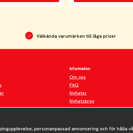
Välkända varumärken till låga priser
Information
Om oss
s
FAQ
er
Nyheter
Nyhetsbrev
Om cookies
pingupplevelse, personanpassad annonsering och för hålla våra