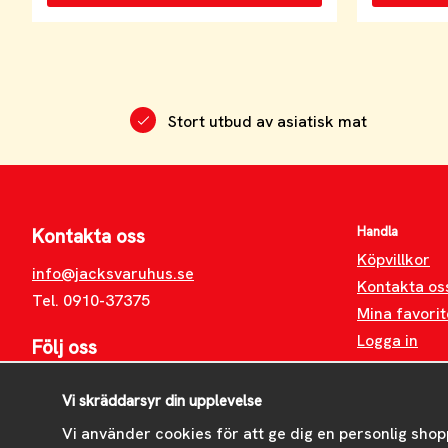
Stort utbud av asiatisk mat
Handla
Kontakta oss
Köpvillkor
info@jacksvaruhus.se
Kontakta os
Tel. 0910-37375
Mina favorit
Logga in
Följ oss
Facebook
Vi skräddarsyr din upplevelse
Instagram
Vi använder cookies för att ge dig en personlig shop