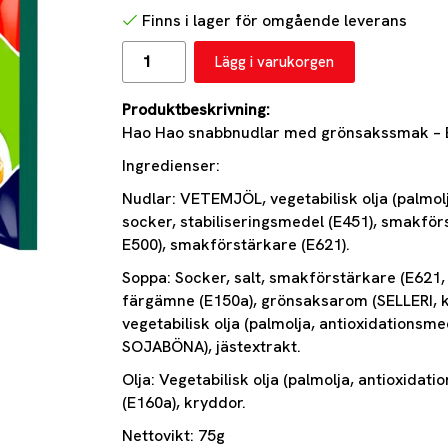
Finns i lager för omgående leverans
Lägg i varukorgen
Produktbeskrivning:
Hao Hao snabbnudlar med grönsakssmak – E
Ingredienser:
Nudlar: VETEMJÖL, vegetabilisk olja (palmolja
socker, stabiliseringsmedel (E451), smakför
E500), smakförstärkare (E621).
Soppa: Socker, salt, smakförstärkare (E621, 
färgämne (E150a), grönsaksarom (SELLERI, ko
vegetabilisk olja (palmolja, antioxidations
SOJABÖNA), jästextrakt.
Olja: Vegetabilisk olja (palmolja, antioxida
(E160a), kryddor.
Nettovikt: 75g