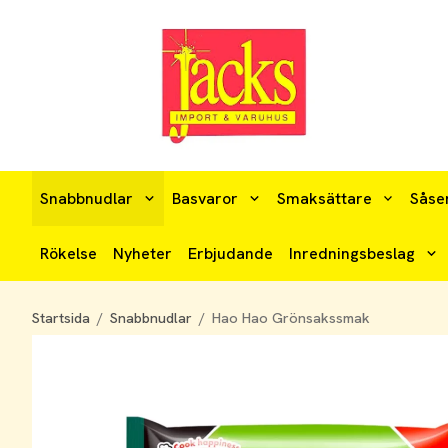
Snabbnudlar
Basvaror
Smaksättare
Såse
Rökelse
Nyheter
Erbjudande
Inredningsbeslag
Startsida
/
Snabbnudlar
/
Hao Hao Grönsakssmak