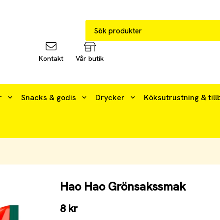
Kontakt
Vår butik
r
Snacks & godis
Drycker
Köksutrustning & till
Hao Hao Grönsakssmak
8 kr