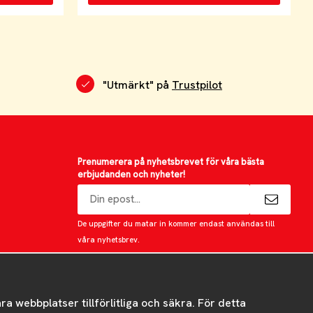
"Utmärkt" på
Trustpilot
Prenumerera på nyhetsbrevet för våra bästa
erbjudanden och nyheter!
E-
postadress
De uppgifter du matar in kommer endast användas till
våra nyhetsbrev.
 webbplatser tillförlitliga och säkra. För detta