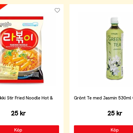
ki Stir Fried Noodle Hot &
Grönt Te med Jasmin 530ml 
25 kr
25 kr
Köp
Köp