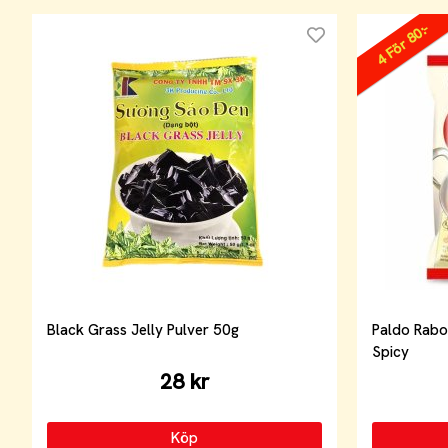
4 För 80:-
Black Grass Jelly Pulver 50g
Paldo Rabok
Spicy
28 kr
Köp