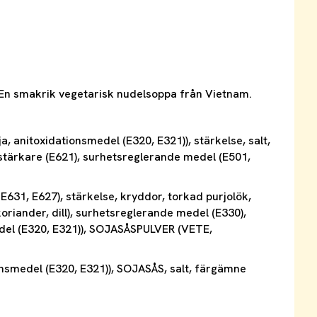
n smakrik vegetarisk nudelsoppa från Vietnam.
, anitoxidationsmedel (E320, E321)), stärkelse, salt,
stärkare (E621), surhetsreglerande medel (E501,
E631, E627), stärkelse, kryddor, torkad purjolök,
riander, dill), surhetsreglerande medel (E330),
medel (E320, E321)), SOJASÅSPULVER (VETE,
tionsmedel (E320, E321)), SOJASÅS, salt, färgämne