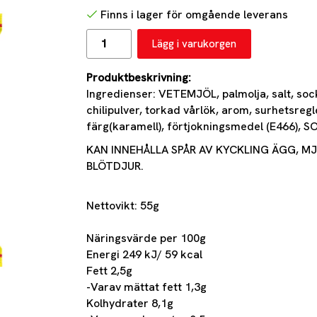
Finns i lager för omgående leverans
Lägg i varukorgen
Produktbeskrivning:
Ingredienser: VETEMJÖL, palmolja, salt, soc
chilipulver, torkad vårlök, arom, surhetsreg
färg(karamell), förtjokningsmedel (E466), S
KAN INNEHÅLLA SPÅR AV KYCKLING ÄGG, MJÖ
BLÖTDJUR.
Nettovikt: 55g
Näringsvärde per 100g
Energi 249 kJ/ 59 kcal
Fett 2,5g
-Varav mättat fett 1,3g
Kolhydrater 8,1g