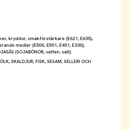
ker, kryddor, smakförstärkare (E621, E635),
lerande medler (E500, E501, E451, E330),
OJASÅS (SOJABÖNOR, vatten, salt).
LK, SKALDJUR, FISK, SESAM, SELLERI OCH