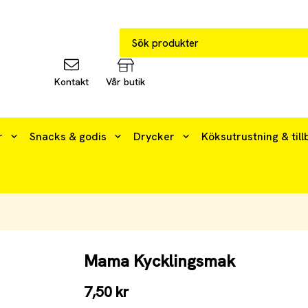
Kontakt
Vår butik
r
Snacks & godis
Drycker
Köksutrustning & till
Mama Kycklingsmak
7,50 kr