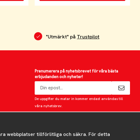
"Utmärkt" på
Trustpilot
Prenumerera på nyhetsbrevet för våra bästa
erbjudanden och nyheter!
E-
postadress
De uppgifter du matar in kommer endast användas till
våra nyhetsbrev.
 webbplatser tillförlitliga och säkra. För detta