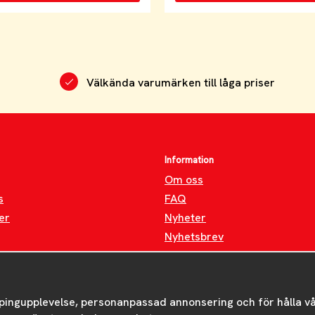
Välkända varumärken till låga priser
Information
Om oss
s
FAQ
er
Nyheter
Nyhetsbrev
Om cookies
pingupplevelse, personanpassad annonsering och för hålla våra