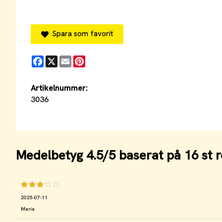
Spara som favorit
Facebook
X
Email
Pinterest
Artikelnummer:
3036
Medelbetyg
4.5
/5 baserat på
16
st r
2025-07-11
Maria