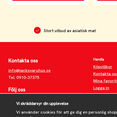
Stort utbud av asiatisk mat
Handla
Kontakta oss
Köpvillkor
info@jacksvaruhus.se
Kontakta os
Tel. 0910-37375
Mina favorit
Logga in
Följ oss
Facebook
Vi skräddarsyr din upplevelse
Instagram
Vi använder cookies för att ge dig en personlig shop