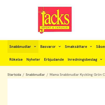
Snabbnudlar
Basvaror
Smaksättare
Såse
Rökelse
Nyheter
Erbjudande
Inredningsbeslag
Startsida
/
Snabbnudlar
/
Mama Snabbnudlar Kyckling Grön C