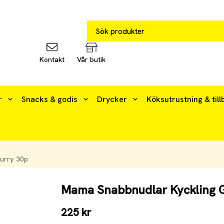
Kontakt
Vår butik
r
Snacks & godis
Drycker
Köksutrustning & till
urry 30p
Mama Snabbnudlar Kyckling 
225 kr