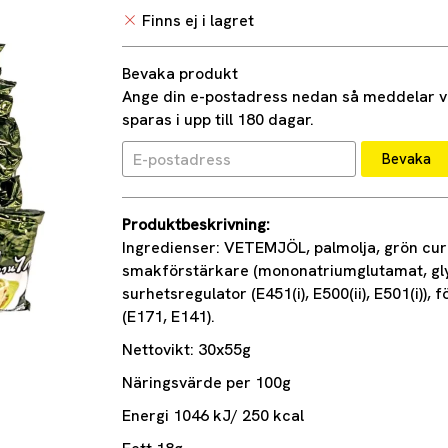
Finns ej i lagret
Bevaka produkt
Ange din e-postadress nedan så meddelar vi 
sparas i upp till 180 dagar.
Bevaka
Produktbeskrivning:
Ingredienser: VETEMJÖL, palmolja, grön curry
smakförstärkare (mononatriumglutamat, glyc
surhetsregulator (E451(i), E500(ii), E501(i))
(E171, E141).
Nettovikt: 30x55g
Näringsvärde per 100g
Energi 1046 kJ/ 250 kcal