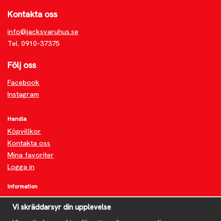
Kontakta oss
info@jacksvaruhus.se
Tel. 0910-37375
Följ oss
Facebook
Instagram
Handla
Köpvillkor
Kontakta oss
Mina favoriter
Logga in
Information
Om oss
Vi skräddarsyr din upplevelse
FAQ