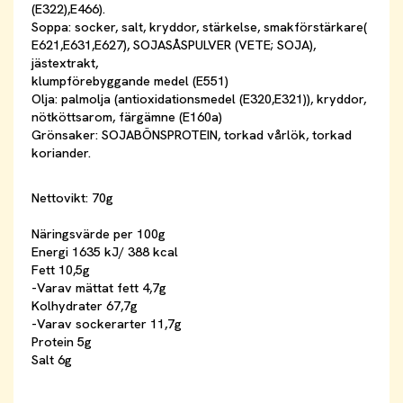
(E322),E466).
Soppa: socker, salt, kryddor, stärkelse, smakförstärkare(
E621,E631,E627), SOJASÅSPULVER (VETE; SOJA),
jästextrakt,
klumpförebyggande medel (E551)
Olja: palmolja (antioxidationsmedel (E320,E321)), kryddor,
nötköttsarom, färgämne (E160a)
Grönsaker: SOJABÖNSPROTEIN, torkad vårlök, torkad
koriander.
Nettovikt: 70g
Näringsvärde per 100g
Energi 1635 kJ/ 388 kcal
Fett 10,5g
-Varav mättat fett 4,7g
Kolhydrater 67,7g
-Varav sockerarter 11,7g
Protein 5g
Salt 6g