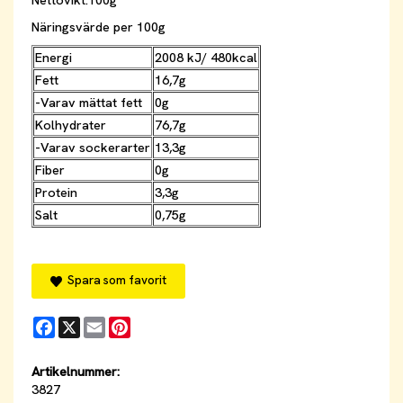
Nettovikt:100g
Näringsvärde per 100g
Energi
2008 kJ/ 480kcal
Fett
16,7g
-Varav mättat fett
0g
Kolhydrater
76,7g
-Varav sockerarter
13,3g
Fiber
0g
Protein
3,3g
Salt
0,75g
Spara som favorit
Facebook
X
Email
Pinterest
Artikelnummer:
3827