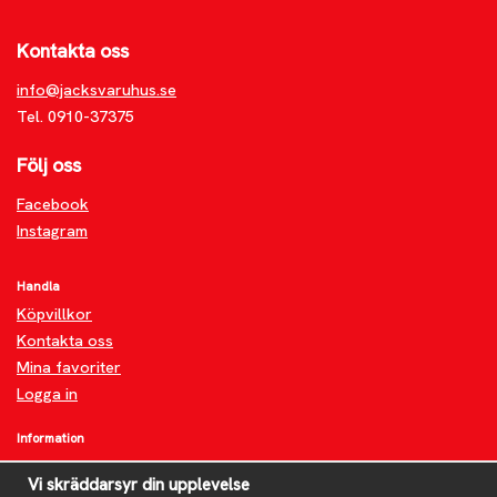
Kontakta oss
info@jacksvaruhus.se
Tel. 0910-37375
Följ oss
Facebook
Instagram
Handla
Köpvillkor
Kontakta oss
Mina favoriter
Logga in
Information
Om oss
Vi skräddarsyr din upplevelse
FAQ