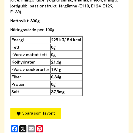
juice, mango juice, yoghurtsmak, ananas, melon, mango,
jordgubb, passionsfrukt, färgämne (E110, E124, E129,
E133).
Nettovikt: 300g
Näringsvärde per 100g
Energi
225 kJ/ 54 kcal
Fett
0g
-Varav mättat fett
0g
Kolhydrater
21,6g
-Varav sockerarter
19,1g
Fiber
0,84g
Protein
0g
Salt
37,5mg
Spara som favorit
Facebook
X
Email
Pinterest