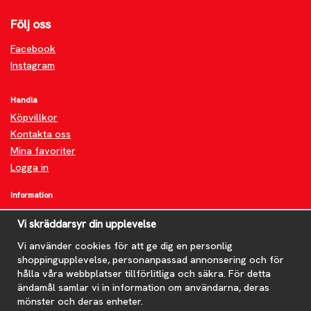
Följ oss
Facebook
Instagram
Handla
Köpvillkor
Kontakta oss
Mina favoriter
Logga in
Information
Om oss
Vi skräddarsyr din upplevelse
FAQ
Nyheter
Vi använder cookies för att ge dig en personlig
shoppingupplevelse, personanpassad annonsering och för
Nyhetsbrev
hålla våra webbplatser tillförlitliga och säkra. För detta
Om cookies
ändamål samlar vi in information om användarna, deras
mönster och deras enheter.
Prenumerera på nyhetsbrevet för våra bästa erbjudanden och