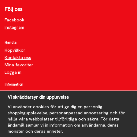
Följ oss
Facebook
Instagram
Handla
Köpvillkor
Kontakta oss
Mina favoriter
Logga in
Information
Om oss
Vi skräddarsyr din upplevelse
FAQ
Nyheter
Vi använder cookies för att ge dig en personlig
shoppingupplevelse, personanpassad annonsering och för
Nyhetsbrev
hålla våra webbplatser tillförlitliga och säkra. För detta
Om cookies
ändamål samlar vi in information om användarna, deras
mönster och deras enheter.
Prenumerera på nyhetsbrevet för våra bästa erbjudanden och