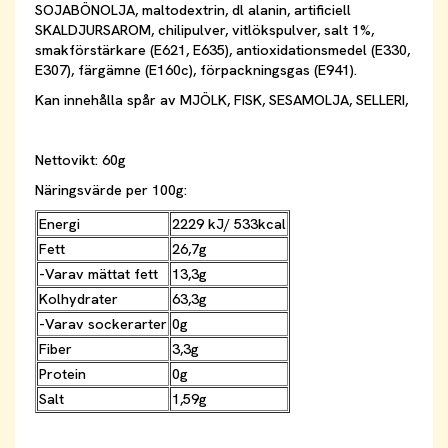
SOJABÖNOLJA, maltodextrin, dl alanin, artificiell
SKALDJURSAROM, chilipulver, vitlökspulver, salt 1%,
smakförstärkare (E621, E635), antioxidationsmedel (E330,
E307), färgämne (E160c), förpackningsgas (E941).
Kan innehålla spår av MJÖLK, FISK, SESAMOLJA, SELLERI,
Nettovikt: 60g
Näringsvärde per 100g:
Energi
2229 kJ/ 533kcal
Fett
26,7g
-Varav mättat fett
13,3g
Kolhydrater
63,3g
-Varav sockerarter
0g
Fiber
3,3g
Protein
0g
Salt
1,59g