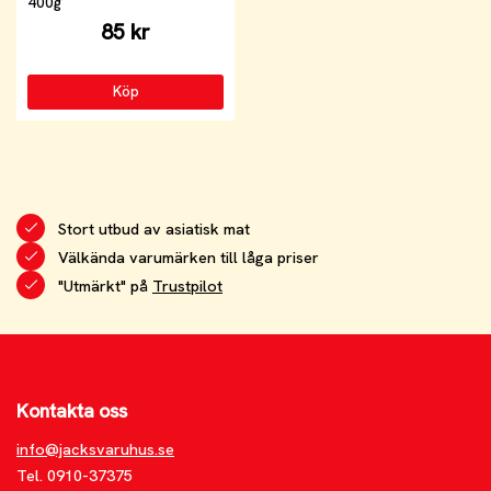
400g
85 kr
Köp
Stort utbud av asiatisk mat
Välkända varumärken till låga priser
"Utmärkt" på
Trustpilot
Kontakta oss
info@jacksvaruhus.se
Tel. 0910-37375