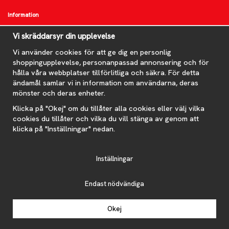
Information
Om oss
Vi skräddarsyr din upplevelse
FAQ
Vi använder cookies för att ge dig en personlig
Nyheter
shoppingupplevelse, personanpassad annonsering och för
Nyhetsbrev
hålla våra webbplatser tillförlitliga och säkra. För detta
Om cookies
ändamål samlar vi in information om användarna, deras
mönster och deras enheter.
Prenumerera på nyhetsbrevet för våra bästa erbjudanden och
nyheter!
Klicka på "Okej" om du tillåter alla cookies eller välj vilka
E-
cookies du tillåter och vilka du vill stänga av genom att
postadress
klicka på "Inställningar" nedan.
De uppgifter du matar in kommer endast användas till våra nyhetsbrev.
Inställningar
Endast nödvändiga
Drift & produktion:
Wikinggruppen
Okej