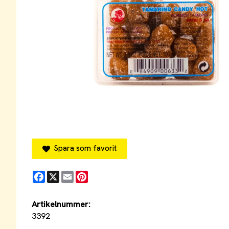
Spara som favorit
Facebook
X
Email
Pinterest
Artikelnummer:
3392