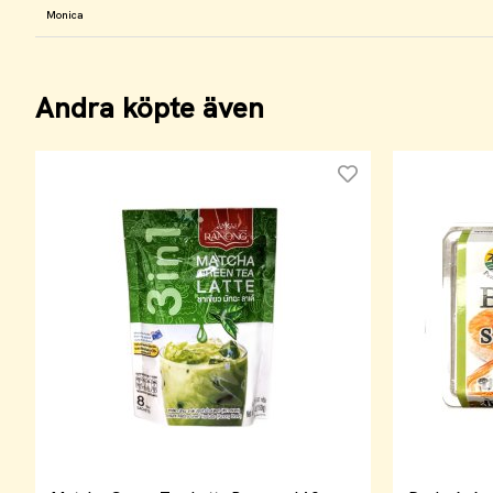
Monica
Andra köpte även