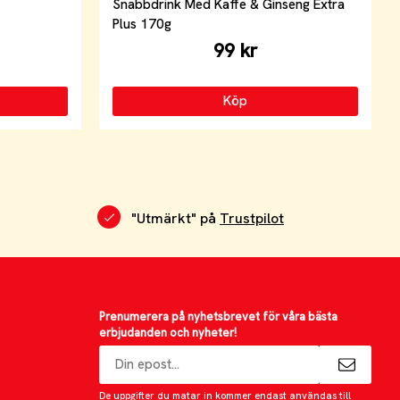
Snabbdrink Med Kaffe & Ginseng Extra
Plus 170g
99 kr
Köp
"Utmärkt" på
Trustpilot
Prenumerera på nyhetsbrevet för våra bästa
erbjudanden och nyheter!
E-
postadress
De uppgifter du matar in kommer endast användas till