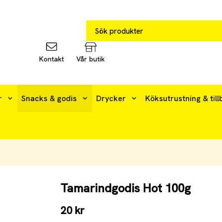
Kontakt
Vår butik
r
Snacks & godis
Drycker
Köksutrustning & till
Tamarindgodis Hot 100g
20 kr