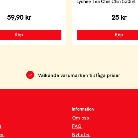
Lychee Tea Chin Chin 530ml
59,90 kr
25 kr
Köp
Köp
Välkända varumärken till låga priser
Information
Om oss
s
FAQ
er
Nyheter