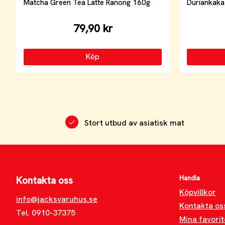
Matcha Green Tea Latte Ranong 160g
Duriankaka
79,90 kr
Köp
Stort utbud av asiatisk mat
Handla
Kontakta oss
Köpvillkor
info@jacksvaruhus.se
Kontakta os
Tel. 0910-37375
Mina favorit