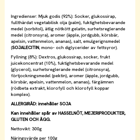
Ingredienser: Mjuk godis (92%): Socker, glukossirap,
fullthärdat vegetabilisk olja (palm), fuktighetsbevarande
medel (sorbitol), ätlig nötkött gelatin, surhetsreglerande
medel (citronsyra), aromer (äpple, jordgubb, körsbär,
apelsin, vattenmelon, ananas), salt, emulgerignsmedel
(
SOJALECITIN
, mono- och diglycerider av fettsyror).
Fyllning (8%): Dextros, glukossirap, socker, frukt
juicekoncentrat (10%), fuktighetsbevarande medel
(glycerol), surhetsreglerande medel (citronsyra),
förtjockningsmedel (pektin), aromer (äpple, jordgubb,
körsbär, apelsin, vattenmelon, ananas), färgämnen
(rödbeta extrakt, klorofyll och klorofyll koppar
komplex).
ALLERGIRÅD: innehåller SOJA
Kan innehåller spår av HASSELNÖT, MEJERIPRODUKTER,
GLUTEN OCH ÄGG.
Nettovikt: 300g
Näringsvärde per 100g