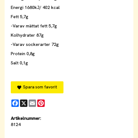
Energi 1680kJ/ 402 kcal
Fett 5,7g
-Varav mättat fett 5,7g
Kolhydrater 87g
-Varav sockerarter 72g
Protein 0,8g
Salt 0,1g
Spara som favorit
Facebook
X
Email
Pinterest
Artikelnummer:
8124