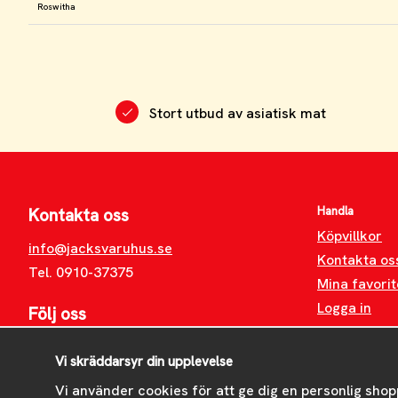
Roswitha
Stort utbud av asiatisk mat
Handla
Kontakta oss
Köpvillkor
info@jacksvaruhus.se
Kontakta os
Tel. 0910-37375
Mina favorit
Logga in
Följ oss
Facebook
Vi skräddarsyr din upplevelse
Instagram
Vi använder cookies för att ge dig en personlig shop