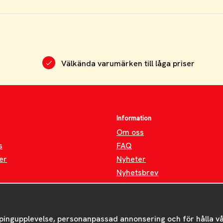
Välkända varumärken till låga priser
Information
Om oss
s
FAQ
er
Nyheter
Nyhetsbrev
Om cookies
pingupplevelse, personanpassad annonsering och för hålla våra