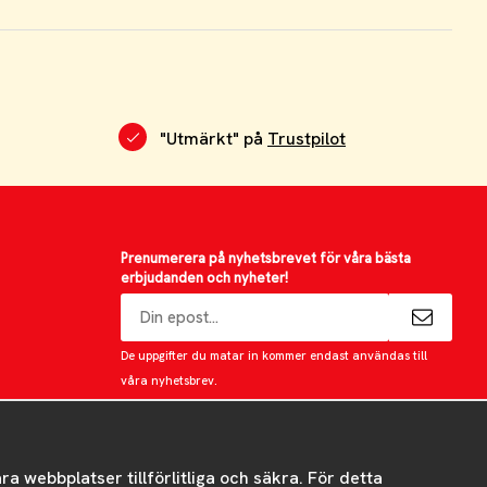
"Utmärkt" på
Trustpilot
Prenumerera på nyhetsbrevet för våra bästa
erbjudanden och nyheter!
E-
postadress
De uppgifter du matar in kommer endast användas till
våra nyhetsbrev.
 webbplatser tillförlitliga och säkra. För detta