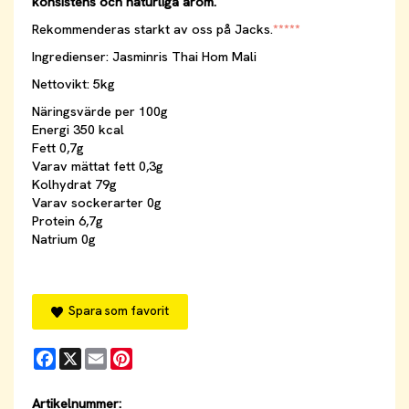
konsistens och naturliga arom.
Rekommenderas starkt av oss på Jacks.
*****
Ingredienser: Jasminris Thai Hom Mali
Nettovikt: 5kg
Näringsvärde per 100g
Energi 350 kcal
Fett 0,7g
Varav mättat fett 0,3g
Kolhydrat 79g
Varav sockerarter 0g
Protein 6,7g
Natrium 0g
Spara som favorit
Facebook
X
Email
Pinterest
Artikelnummer: