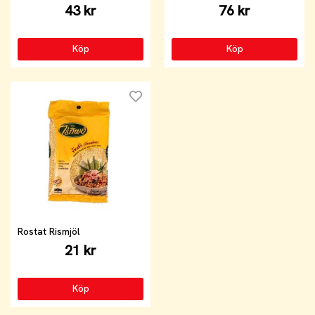
43 kr
76 kr
Köp
Köp
Rostat Rismjöl
21 kr
Köp