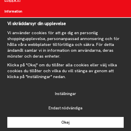
Information
Om oss
Vi skräddarsyr din upplevelse
FAQ
Nyheter
Vi använder cookies för att ge dig en personlig
shoppingupplevelse, personanpassad annonsering och för
Nyhetsbrev
hålla våra webbplatser tillförlitliga och säkra. För detta
Om cookies
ändamål samlar vi in information om användarna, deras
mönster och deras enheter.
Prenumerera på nyhetsbrevet för våra bästa erbjudanden och
nyheter!
Klicka på "Okej" om du tillåter alla cookies eller välj vilka
E-
cookies du tillåter och vilka du vill stänga av genom att
postadress
klicka på "Inställningar" nedan.
De uppgifter du matar in kommer endast användas till våra nyhetsbrev.
Inställningar
Endast nödvändiga
Drift & produktion:
Wikinggruppen
Okej