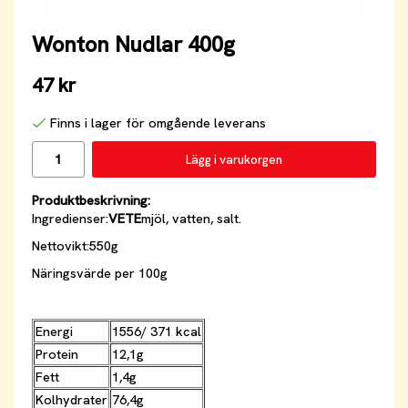
Wonton Nudlar 400g
47 kr
Finns i lager för omgående leverans
Lägg i varukorgen
Produktbeskrivning:
Ingredienser:
VETE
mjöl, vatten, salt.
Nettovikt:550g
Näringsvärde per 100g
Energi
1556/ 371 kcal
Protein
12,1g
Fett
1,4g
Kolhydrater
76,4g