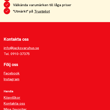
Välkända varumärken till låga priser
"Utmärkt" på
Trustpilot
Kontakta oss
info@jacksvaruhus.se
Tel. 0910-37375
Följ oss
Facebook
Instagram
Handla
Köpvillkor
Kontakta oss
Mina favoriter