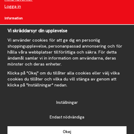
Logga in
Information
Om oss
Vi skräddarsyr din upplevelse
FAQ
Nyheter
Vi använder cookies för att ge dig en personlig
shoppingupplevelse, personanpassad annonsering och för
Nyhetsbrev
hålla våra webbplatser tillförlitliga och säkra. För detta
Om cookies
ändamål samlar vi in information om användarna, deras
mönster och deras enheter.
Prenumerera på nyhetsbrevet för våra bästa erbjudanden och
nyheter!
Klicka på "Okej" om du tillåter alla cookies eller välj vilka
E-
cookies du tillåter och vilka du vill stänga av genom att
postadress
klicka på "Inställningar" nedan.
De uppgifter du matar in kommer endast användas till våra nyhetsbrev.
Inställningar
Endast nödvändiga
Drift & produktion:
Wikinggruppen
Okej