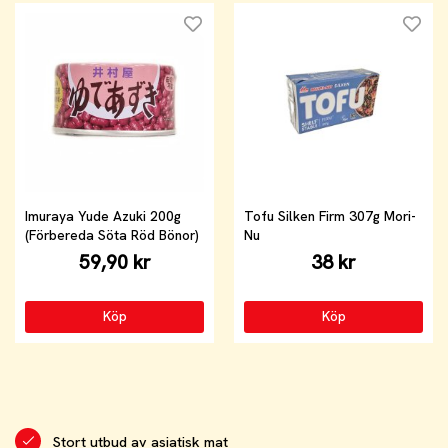
Imuraya Yude Azuki 200g
Tofu Silken Firm 307g Mori-
(Förbereda Söta Röd Bönor)
Nu
59,90 kr
38 kr
Köp
Köp
Stort utbud av asiatisk mat